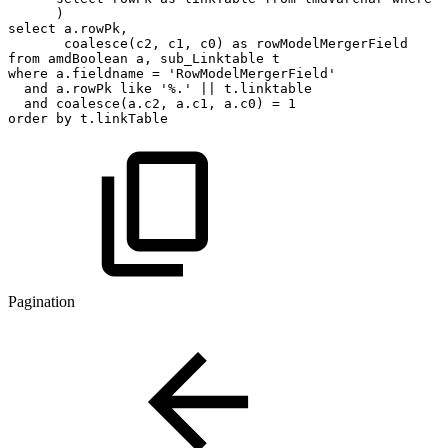
)
select
a
.
rowPk
,
coalesce
(
c2
,
c1
,
c0
)
as
rowModelMergerField
from
amdBoolean
a
,
sub_Linktable
t
where
a
.
fieldname
=
'RowModelMergerField'
and
a
.
rowPk
like
'%.'
||
t
.
linktable
and
coalesce
(
a
.
c2
,
a
.
c1
,
a
.
c0
)
=
1
order
by
t
.
linkTable
Pagination