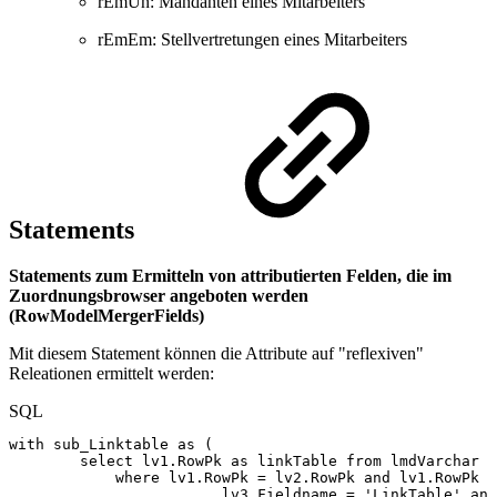
rEmUn: Mandanten eines Mitarbeiters
rEmEm: Stellvertretungen eines Mitarbeiters
Statements
Statements zum Ermitteln von attributierten Felden, die im
Zuordnungsbrowser angeboten werden
(RowModelMergerFields)
Mit diesem Statement können die Attribute auf "reflexiven"
Releationen ermittelt werden:
SQL
with
sub_Linktable
as
(
select
lv1
.
RowPk
as
linkTable
from
lmdVarchar
l
where
lv1
.
RowPk
=
lv2
.
RowPk
and
lv1
.
RowPk
=
lv3
.
Fieldname
=
'LinkTable'
and