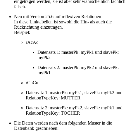
eingetragen werden, sie ist aber sehr wahrscheinlich fachlich
falsch.
Neu mit Version 25.6 auf reflexiven Relationen
In diese Linktabellen ist sowohl die Hin- als auch die
Rückrichtung einzutragen.
Beispiel:
rAcAc
Datensatz 1: masterPk: myPk1 und slavePk:
myPk2
Datensatz 2: masterPk: myPk2 und slavePk:
myPk1
rCuCu
Datensatz 1: masterPk: myPk1, slavePk: myPk2 und
RelationTypeKey: MUTTER
Datensatz 2: masterPk: myPk2, slavePk: myPk1 und
RelationTypeKey: TOCHER
Die Daten werden nach dem folgenden Muster in die
Datenbank geschrieben: