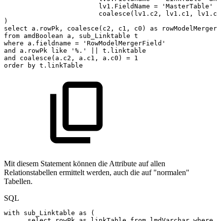
lv1
.
FieldName
=
'MasterTable'
a
coalesce
(
lv1
.
c2
,
lv1
.
c1
,
lv1
.
c0
)
select
a
.
rowPk
,
coalesce
(
c2
,
c1
,
c0
)
as
rowModelMergerF
from
amdBoolean
a
,
sub_Linktable
t
where
a
.
fieldname
=
'RowModelMergerField'
and
a
.
rowPk
like
'%.'
||
t
.
linktable
and
coalesce
(
a
.
c2
,
a
.
c1
,
a
.
c0
)
=
1
order
by
t
.
linkTable
Mit diesem Statement können die Attribute auf allen
Relationstabellen ermittelt werden, auch die auf "normalen"
Tabellen.
SQL
with
sub_Linktable
as
(
select
rowPk
as
linkTable
from
lmdVarchar
where
f