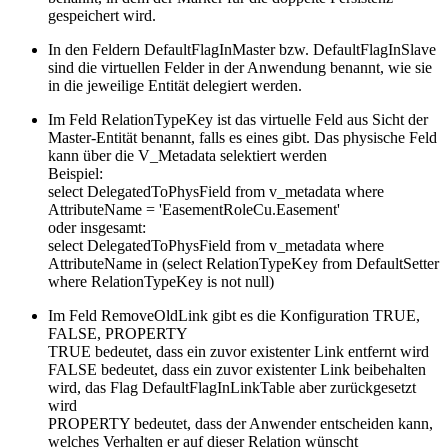
gespeichert wird.
In den Feldern DefaultFlagInMaster bzw. DefaultFlagInSlave
sind die virtuellen Felder in der Anwendung benannt, wie sie
in die jeweilige Entität delegiert werden.
Im Feld RelationTypeKey ist das virtuelle Feld aus Sicht der
Master-Entität benannt, falls es eines gibt. Das physische Feld
kann über die V_Metadata selektiert werden
Beispiel:
select DelegatedToPhysField from v_metadata where
AttributeName = 'EasementRoleCu.Easement'
oder insgesamt:
select DelegatedToPhysField from v_metadata where
AttributeName in (select RelationTypeKey from DefaultSetter
where RelationTypeKey is not null)
Im Feld RemoveOldLink gibt es die Konfiguration TRUE,
FALSE, PROPERTY
TRUE bedeutet, dass ein zuvor existenter Link entfernt wird
FALSE bedeutet, dass ein zuvor existenter Link beibehalten
wird, das Flag DefaultFlagInLinkTable aber zurückgesetzt
wird
PROPERTY bedeutet, dass der Anwender entscheiden kann,
welches Verhalten er auf dieser Relation wünscht