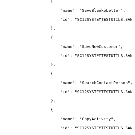
{
"name"
:
"SaveBlankoLetter"
,
"id"
:
"SC12SYSTEMTESTUTILS.SANI
}
,
{
"name"
:
"SaveNewCustomer"
,
"id"
:
"SC12SYSTEMTESTUTILS.SANI
}
,
{
"name"
:
"SearchContactPerson"
,
"id"
:
"SC12SYSTEMTESTUTILS.SANI
}
,
{
"name"
:
"CopyActivity"
,
"id"
:
"SC12SYSTEMTESTUTILS.SANI