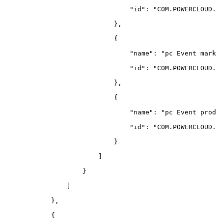
"id"
:
"COM.POWERCLOUD.M
}
,
{
"name"
:
"pc
Event
marke
"id"
:
"COM.POWERCLOUD.M
}
,
{
"name"
:
"pc
Event
produ
"id"
:
"COM.POWERCLOUD.P
}
]
}
]
}
,
{