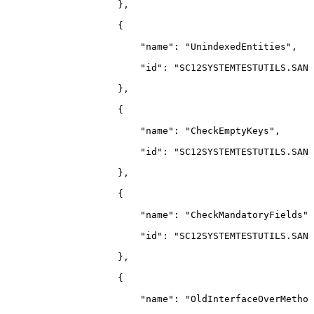
}
,
{
"name"
:
"UnindexedEntities"
,
"id"
:
"SC12SYSTEMTESTUTILS.SANI
}
,
{
"name"
:
"CheckEmptyKeys"
,
"id"
:
"SC12SYSTEMTESTUTILS.SANI
}
,
{
"name"
:
"CheckMandatoryFields"
,
"id"
:
"SC12SYSTEMTESTUTILS.SANI
}
,
{
"name"
:
"OldInterfaceOverMethod