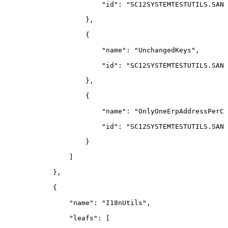
"id"
:
"SC12SYSTEMTESTUTILS.SANI
}
,
{
"name"
:
"UnchangedKeys"
,
"id"
:
"SC12SYSTEMTESTUTILS.SANI
}
,
{
"name"
:
"OnlyOneErpAddressPerCu
"id"
:
"SC12SYSTEMTESTUTILS.SANI
}
]
}
,
{
"name"
:
"I18nUtils"
,
"leafs"
:
[