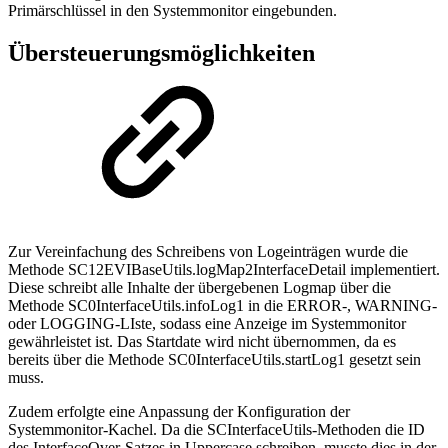
Primärschlüssel in den Systemmonitor eingebunden.
Übersteuerungsmöglichkeiten
Zur Vereinfachung des Schreibens von Logeinträgen wurde die
Methode SC12EVIBaseUtils.logMap2InterfaceDetail implementiert.
Diese schreibt alle Inhalte der übergebenen Logmap über die
Methode SC0InterfaceUtils.infoLog1 in die ERROR-, WARNING-
oder LOGGING-LIste, sodass eine Anzeige im Systemmonitor
gewährleistet ist. Das Startdate wird nicht übernommen, da es
bereits über die Methode SC0InterfaceUtils.startLog1 gesetzt sein
muss.
Zudem erfolgte eine Anpassung der Konfiguration der
Systemmonitor-Kachel. Da die SCInterfaceUtils-Methoden die ID
des InterfaceOver-Satzes in Uppercase schreiben, musste dies in der