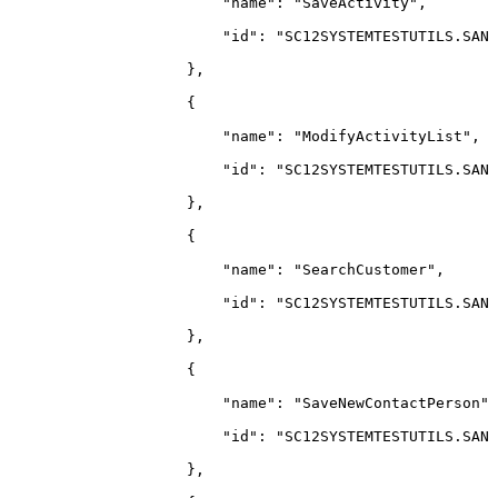
"name"
:
"SaveActivity"
,
"id"
:
"SC12SYSTEMTESTUTILS.SANI
}
,
{
"name"
:
"ModifyActivityList"
,
"id"
:
"SC12SYSTEMTESTUTILS.SANI
}
,
{
"name"
:
"SearchCustomer"
,
"id"
:
"SC12SYSTEMTESTUTILS.SANI
}
,
{
"name"
:
"SaveNewContactPerson"
,
"id"
:
"SC12SYSTEMTESTUTILS.SANI
}
,