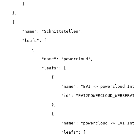
]
}
,
{
"name"
:
"Schnittstellen"
,
"leafs"
:
[
{
"name"
:
"powercloud"
,
"leafs"
:
[
{
"name"
:
"EVI
->
powercloud
Inte
"id"
:
"EVI2POWERCLOUD_WEBSERVIC
}
,
{
"name"
:
"powercloud
->
EVI
Inte
"leafs"
:
[