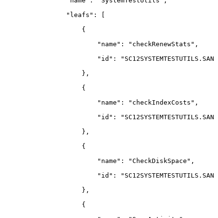
"name"
:
"SystemTestUtils"
,
"leafs"
:
[
{
"name"
:
"checkRenewStats"
,
"id"
:
"SC12SYSTEMTESTUTILS.SANI
}
,
{
"name"
:
"checkIndexCosts"
,
"id"
:
"SC12SYSTEMTESTUTILS.SANI
}
,
{
"name"
:
"CheckDiskSpace"
,
"id"
:
"SC12SYSTEMTESTUTILS.SANI
}
,
{