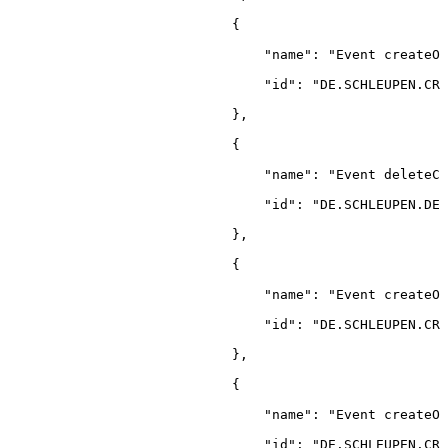
{
"name"
:
"Event
createOr
"id"
:
"DE.SCHLEUPEN.CRE
}
,
{
"name"
:
"Event
deleteCo
"id"
:
"DE.SCHLEUPEN.DEL
}
,
{
"name"
:
"Event
createOr
"id"
:
"DE.SCHLEUPEN.CRE
}
,
{
"name"
:
"Event
createOr
"id"
:
"DE.SCHLEUPEN.CRE