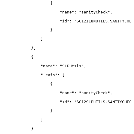
{
"name"
:
"sanityCheck"
,
"id"
:
"SC12I18NUTILS.SANITYCHEC
}
]
}
,
{
"name"
:
"SLPUtils"
,
"leafs"
:
[
{
"name"
:
"sanityCheck"
,
"id"
:
"SC12SLPUTILS.SANITYCHECK
}
]
}