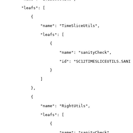
"leafs"
:
[
{
"name"
:
"TimeSliceUtils"
,
"leafs"
:
[
{
"name"
:
"sanityCheck"
,
"id"
:
"SC12TIMESLICEUTILS.SANIT
}
]
}
,
{
"name"
:
"RightUtils"
,
"leafs"
:
[
{
"name"
:
"sanityCheck"
,