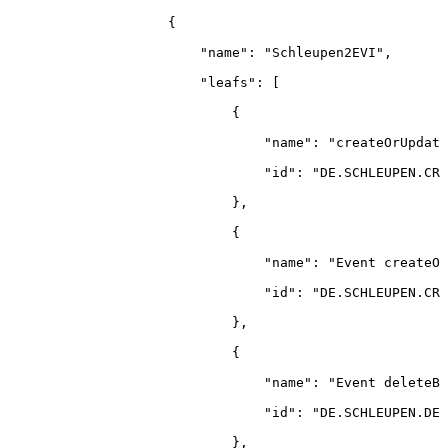
{
"name"
:
"Schleupen2EVI"
,
"leafs"
:
[
{
"name"
:
"createOrUpdate
"id"
:
"DE.SCHLEUPEN.CRE
}
,
{
"name"
:
"Event
createOr
"id"
:
"DE.SCHLEUPEN.CRE
}
,
{
"name"
:
"Event
deleteBi
"id"
:
"DE.SCHLEUPEN.DEL
}
,