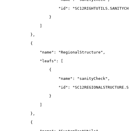
"id"
:
"SC12RIGHTUTILS.SANITYCHE
}
]
}
,
{
"name"
:
"RegionalStructure"
,
"leafs"
:
[
{
"name"
:
"sanityCheck"
,
"id"
:
"SC12REGIONALSTRUCTURE.SA
}
]
}
,
{