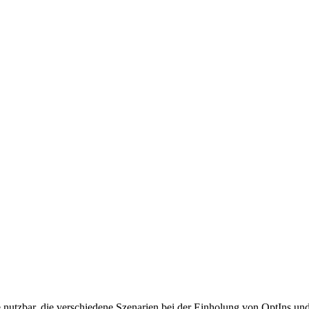
utzbar, die verschiedene Szenarien bei der Einholung von OptIns un