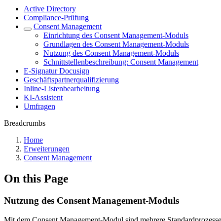
Active Directory
Compliance-Prüfung
Consent Management
Einrichtung des Consent Management-Moduls
Grundlagen des Consent Management-Moduls
Nutzung des Consent Management-Moduls
Schnittstellenbeschreibung: Consent Management
E-Signatur Docusign
Geschäftspartnerqualifizierung
Inline-Listenbearbeitung
KI-Assistent
Umfragen
Breadcrumbs
Home
Erweiterungen
Consent Management
On this Page
Nutzung des Consent Management-Moduls
Mit dem Consent Management-Modul sind mehrere Standardprozesse n