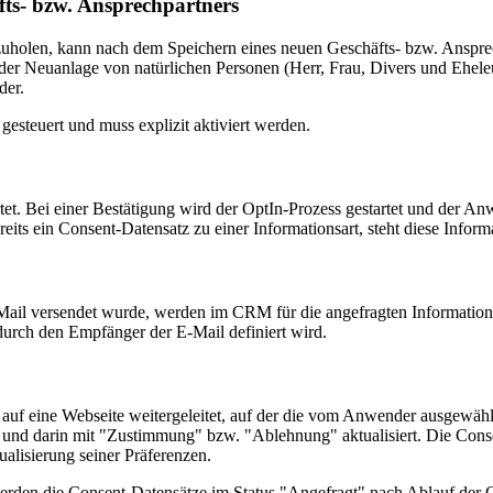
fts- bzw. Ansprechpartners
holen, kann nach dem Speichern eines neuen Geschäfts- bzw. Ansprec
i der Neuanlage von natürlichen Personen (Herr, Frau, Divers und Ehele
der.
steuert und muss explizit aktiviert werden.
tet. Bei einer Bestätigung wird der OptIn-Prozess gestartet und der An
eits ein Consent-Datensatz zu einer Informationsart, steht diese Infor
E-Mail versendet wurde, werden im CRM für die angefragten Information
durch den Empfänger der E-Mail definiert wird.
er auf eine Webseite weitergeleitet, auf der die vom Anwender ausgew
n und darin mit "Zustimmung" bzw. "Ablehnung" aktualisiert. Die Cons
alisierung seiner Präferenzen.
werden die Consent-Datensätze im Status "Angefragt" nach Ablauf der G