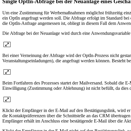
Single OptIn-Abfrage bei der Neuanlage eines Geschä
Um eine Zustimmung für Werbemaßnahmen möglichst frühzeitig einzu
ein OptIn angefragt werden soll. Die Abfrage erfolgt im Standard be
die OptIn-Anfrage angemessen ist, obliegt in diesem Fall dem Anwen
Die Abfrage bei der Neuanlage wird durch eine Anwendungsvariable ge
Bei einer Verneinung der Abfrage wird der OptIn-Prozess nicht gestar
Veranstaltungseinladungen), die angefragt werden können. Besteht ber
Beim Fortfahren des Prozesses startet der Mailversand. Sobald die 
Einwilligung (Zustimmung oder Ablehnung) ist nicht befüllt, da dies 
Klickt der Empfänger in der E-Mail auf den Bestätigungslink, wird 
die Kontaktpräferenzen über die Schnittstelle an das CRM übertrage
Empfänger erhält im Anschluss eine bestätigende E-Mail über die Aktu
Klickt der Empfänger in der E-Mail nicht auf den Bestätigungslink, 