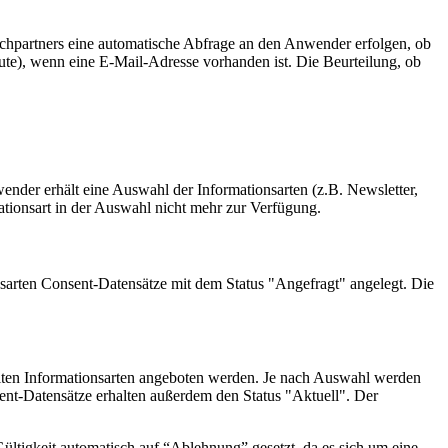
hpartners eine automatische Abfrage an den Anwender erfolgen, ob
ute), wenn eine E-Mail-Adresse vorhanden ist. Die Beurteilung, ob
wender erhält eine Auswahl der Informationsarten (z.B. Newsletter,
mationsart in der Auswahl nicht mehr zur Verfügung.
sarten Consent-Datensätze mit dem Status "Angefragt" angelegt. Die
ählten Informationsarten angeboten werden. Je nach Auswahl werden
ent-Datensätze erhalten außerdem den Status "Aktuell". Der
ültigkeit automatisch auf “Ablehnung” gesetzt, da es sich um eine