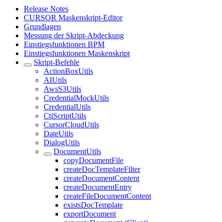
Release Notes
CURSOR Maskenskript-Editor
Grundlagen
Messung der Skript-Abdeckung
Einstiegsfunktionen BPM
Einstiegsfunktionen Maskenskript
Skript-Befehle
ActionBoxUtils
AIUtils
AwsS3Utils
CredentialMockUtils
CredentialUtils
CtiScriptUtils
CursorCloudUtils
DateUtils
DialogUtils
DocumentUtils
copyDocumentFile
createDocTemplateFilter
createDocumentContent
createDocumentEntry
createFileDocumentContent
existsDocTemplate
exportDocument