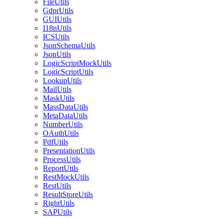
FileUtils
GdprUtils
GUIUtils
I18nUtils
ICSUtils
JsonSchemaUtils
JsonUtils
LogicScriptMockUtils
LogicScriptUtils
LookupUtils
MailUtils
MaskUtils
MassDataUtils
MetaDataUtils
NumberUtils
OAuthUtils
PdfUtils
PresentationUtils
ProcessUtils
ReportUtils
RestMockUtils
RestUtils
ResultStoreUtils
RightUtils
SAPUtils