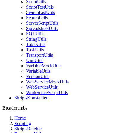
ScriptUtils
ScriptTestUtils
SearchListUtils
SearchUtils
ServerScriptUtils
SpreadsheetUtils
SQLUtils
StringUtils
TableUtils
TaskUtils
TransportUtils
UnitUtils
VariableMockUtils
VariableUtils
VersionUtils
WebServiceMockUtils
WebServiceUtils
WorkSpaceScriptUtils
Skript-Konstanten
Breadcrumbs
Home
Scripting
Skript-Befehle