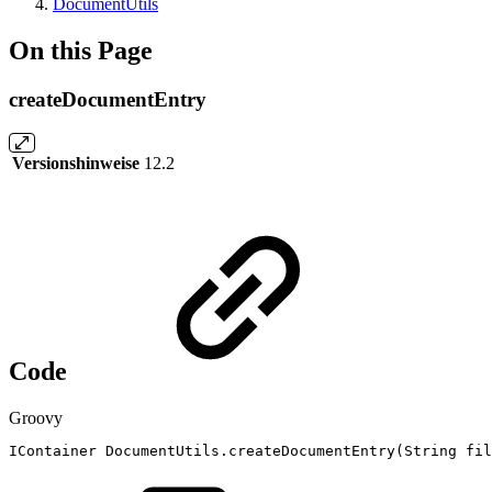
DocumentUtils
On this Page
createDocumentEntry
Versionshinweise
12.2
Code
Groovy
IContainer
DocumentUtils
.
createDocumentEntry
(
String
fil