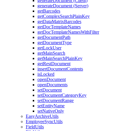
generateDocument (Client)
generateDocument (Server)
getBarcodes
getComplexSearchPlainKey
getDataMatrixBarcodes
getDocTemplateNames
getDocTemplateNamesWithFilter
getDocumentPath
getDocumentType
getLockUser
getMainSearch
getMainSearchPlainKey
getRestDocument
insertDocumentContents
isLocked
openDocument
openDocuments
setDocument
setDocumentCategoryKey
setDocumentRange
setEntityName
setNativeOnly
EasyArchiveUtils
EmployeeSyncUtils
FieldUtils