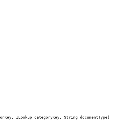
onKey
,
ILookup
categoryKey
,
String
documentType
)