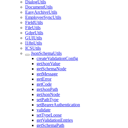
DialogUtils
DocumentUtils
EasyArchiveUtils
EmployeeSyncUtils
FieldUtils
FileUtils
GdprUtils
GUIUtils
I18nUtils
ICSUtils
JsonSchemaUtils
createValidationConfig
getJsonValue
getSchemaNode
getMessage
getError
getCode
getJsonPath
getJsonNode
setPathType
setBearerAuthentication
validate
setTypeLoose
getValidationEntries
getSchemaPath