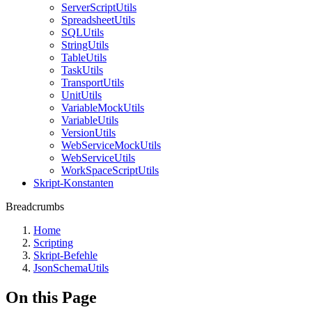
ServerScriptUtils
SpreadsheetUtils
SQLUtils
StringUtils
TableUtils
TaskUtils
TransportUtils
UnitUtils
VariableMockUtils
VariableUtils
VersionUtils
WebServiceMockUtils
WebServiceUtils
WorkSpaceScriptUtils
Skript-Konstanten
Breadcrumbs
Home
Scripting
Skript-Befehle
JsonSchemaUtils
On this Page