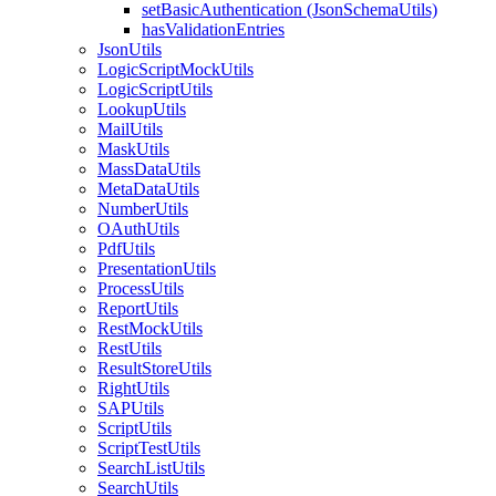
setBasicAuthentication (JsonSchemaUtils)
hasValidationEntries
JsonUtils
LogicScriptMockUtils
LogicScriptUtils
LookupUtils
MailUtils
MaskUtils
MassDataUtils
MetaDataUtils
NumberUtils
OAuthUtils
PdfUtils
PresentationUtils
ProcessUtils
ReportUtils
RestMockUtils
RestUtils
ResultStoreUtils
RightUtils
SAPUtils
ScriptUtils
ScriptTestUtils
SearchListUtils
SearchUtils