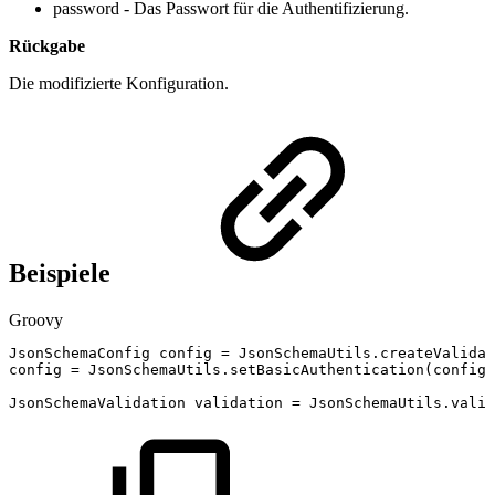
password - Das Passwort für die Authentifizierung.
Rückgabe
Die modifizierte Konfiguration.
Beispiele
Groovy
JsonSchemaConfig
config
=
JsonSchemaUtils
.
createValidat
config
=
JsonSchemaUtils
.
setBasicAuthentication
(
config
,
JsonSchemaValidation
validation
=
JsonSchemaUtils
.
valid