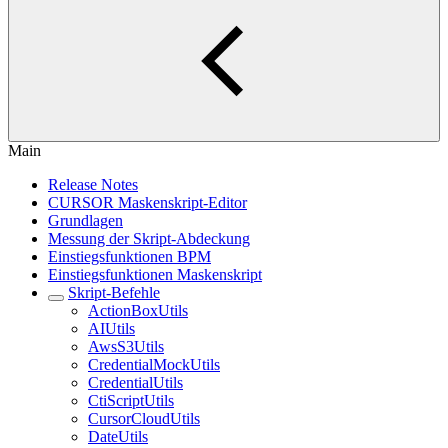
Main
Release Notes
CURSOR Maskenskript-Editor
Grundlagen
Messung der Skript-Abdeckung
Einstiegsfunktionen BPM
Einstiegsfunktionen Maskenskript
Skript-Befehle
ActionBoxUtils
AIUtils
AwsS3Utils
CredentialMockUtils
CredentialUtils
CtiScriptUtils
CursorCloudUtils
DateUtils