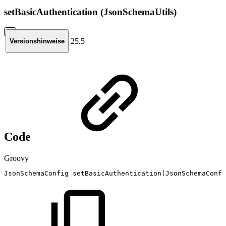
setBasicAuthentication (JsonSchemaUtils)
25.5
Versionshinweise
Code
Groovy
JsonSchemaConfig
setBasicAuthentication
(
JsonSchemaConfi