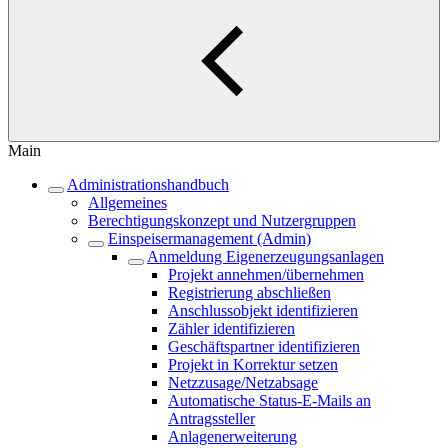
Main
Administrationshandbuch
Allgemeines
Berechtigungskonzept und Nutzergruppen
Einspeisermanagement (Admin)
Anmeldung Eigenerzeugungsanlagen
Projekt annehmen/übernehmen
Registrierung abschließen
Anschlussobjekt identifizieren
Zähler identifizieren
Geschäftspartner identifizieren
Projekt in Korrektur setzen
Netzzusage/Netzabsage
Automatische Status-E-Mails an
Antragssteller
Anlagenerweiterung