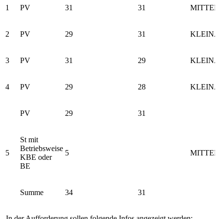
1
PV
31
31
MITTE
2
PV
29
31
KLEIN
3
PV
31
29
KLEIN
4
PV
29
28
KLEIN
PV
29
31
St mit
Betriebsweise
5
5
MITTE
KBE oder
BE
Summe
34
31
In der Aufforderung sollen folgende Infos angezeigt werden: