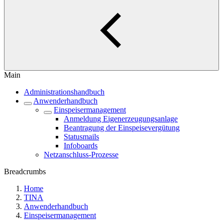
Main
Administrationshandbuch
Anwenderhandbuch
Einspeisermanagement
Anmeldung Eigenerzeugungsanlage
Beantragung der Einspeisevergütung
Statusmails
Infoboards
Netzanschluss-Prozesse
Breadcrumbs
Home
TINA
Anwenderhandbuch
Einspeisermanagement