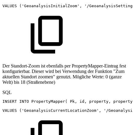
VALUES
(
'GeoanalysisInitialZoom'
,
'/GeoanalysisSettings
Der Standort-Zoom ist ebenfalls per PropertyMapper-Eintrag fest
konfigurierbar. Dieser wird bei Verwendung der Funktion "Zum
aktuellen Standort zoomen" genutzt. Mögliche Werte: 0 (ganze
Welt) bis 18 (Straßenebene)
SQL
INSERT
INTO
PropertyMapper
(
Pk
,
id
,
property
,
propertyV
VALUES
(
'GeoanalysisCurrentLocationZoom'
,
'/Geoanalysi