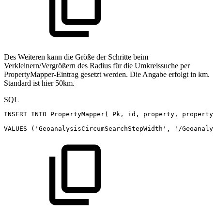
Des Weiteren kann die Größe der Schritte beim
Verkleinern/Vergrößern des Radius für die Umkreissuche per
PropertyMapper-Eintrag gesetzt werden. Die Angabe erfolgt in km.
Standard ist hier 50km.
SQL
INSERT
INTO
PropertyMapper
(
Pk
,
id
,
property
,
propertyV
VALUES
(
'GeoanalysisCircumSearchStepWidth'
,
'/Geoanalys