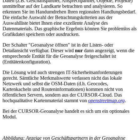
Daten (z.B. Geschäftspartner, Ansprechpartner, Objekte, Projekte)
unmittelbar auf der Landkarte betrachten und analysieren. So
erkennen Sie im Handumdrehen Ihren regionalen Handlungsbedarf.
Die einfache Auswahl der Betrachtungskriterien aus der
Auswahlliste bietet Ihnen eine exzellente Analyse des
Datenmaterials. Das graphische Ergebnis können Sie problemlos als
Grafikdatei speichern oder ausdrucken.
Der Schalter "Geoanalyse öffnen" ist in der Listen- oder
Detailansicht verfügbar. Dieser wird
nur
dann angezeigt, wenn die
entsprechende Entität für die Geoanalyse freigeschaltet ist
(Entitätenkonfiguration).
Die Lösung wird auch strengen IT-Sicherheitsanforderungen
gerecht. Sämtliche Merkmalswerte verlassen nicht das lokale
Netzwerk und selbst die OSM-Daten (d.h. Geocodes,
Kartenkacheln und Routeninformationen) kommen nicht von
öffentlichen Servern, sondern aus der CURSOR-Cloud. Das
hochqualitative Kartenmaterial stammt von
openstreetmap.org
.
Bei der CURSOR-Geoanalyse handelt es sich um ein optionales
Modul.
Abbildung: Anzeige von Geschäftspartnern in der Geoanalyse