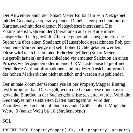
Der Anwender kann den Smart-Meter-Rollout für sein Netzgebiet
mit der Geoanalyse operativ planen. Dabei ist entsprechend nur der
Kartenausschnitt des eigenen Netzgebietes interessant. Die
Zoomstufe ist während der Operationen auf der Karte immer
entsprechend nah gewählt. Über die geographische/geometrische
Suche via über einen Straßenzug/Häuserblock gezeichnetes Polygon
kann eine Markermenge mit sehr hoher Dichte geladen werden.
Diese wird nach bestimmten Kriterien gefiltert (Smart Meter
ausgerollt ja/nein) und anschließend via erneuter Selektion an einen
Prozess weitergegeben oder in einer CRM-Listenansicht geöffnet.
Detaillierte Attributinformationen sind in dieser Ansicht aufgrund
der hohen Markerdichte nicht nützlich und werden ausgeblendet.
Der initiale Zoom der Geoanalyse ist per PropertyMapper-Eintrag
fest konfigurierbar. Dieser gilt, wenn die Geoanalyse ohne zuvor
gewählte Einträge in der Suchergebnisliste gestartet wurde. Wird die
Geoanalyse mit selektierten Daten durchgeführt, wird der
Zoomlevel wie gehabt auf eine passende Größe skaliert. Mögliche
Werte: 0 (ganze Welt) bis 18 (Straßenebene)
SQL
INSERT
INTO
PropertyMapper
(
Pk
,
id
,
property
,
propertyV