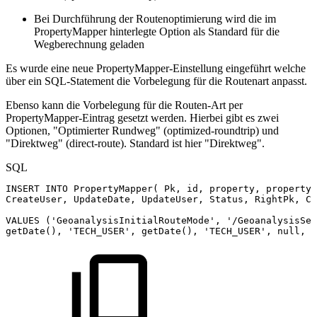
Bei Durchführung der Routenoptimierung wird die im
PropertyMapper hinterlegte Option als Standard für die
Wegberechnung geladen
Es wurde eine neue PropertyMapper-Einstellung eingeführt welche
über ein SQL-Statement die Vorbelegung für die Routenart anpasst.
Ebenso kann die Vorbelegung für die Routen-Art per
PropertyMapper-Eintrag gesetzt werden. Hierbei gibt es zwei
Optionen, "Optimierter Rundweg" (optimized-roundtrip) und
"Direktweg" (direct-route). Standard ist hier "Direktweg".
SQL
INSERT
INTO
PropertyMapper
(
Pk
,
id
,
property
,
propertyV
CreateUser
,
UpdateDate
,
UpdateUser
,
Status
,
RightPk
,
Cl
VALUES
(
'GeoanalysisInitialRouteMode'
,
'/GeoanalysisSet
getDate
(
)
,
'TECH_USER'
,
getDate
(
)
,
'TECH_USER'
,
null
,
n