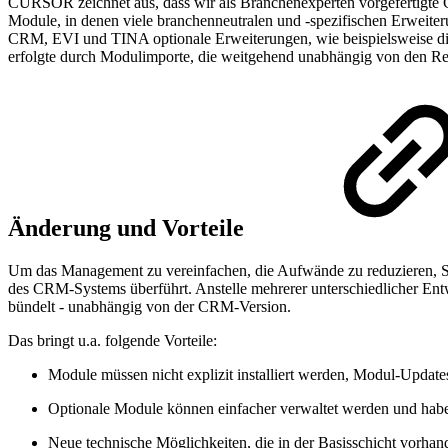
CURSOR zeichnet aus, dass wir als Branchenexperten vorgefertigte C
Module, in denen viele branchenneutralen und -spezifischen Erweit
CRM, EVI und TINA optionale Erweiterungen, wie beispielsweise die G
erfolgte durch Modulimporte, die weitgehend unabhängig von den Rel
Änderung und Vorteile
Um das Management zu vereinfachen, die Aufwände zu reduzieren, S
des CRM-Systems überführt. Anstelle mehrerer unterschiedlicher Entwi
bündelt - unabhängig von der CRM-Version.
Das bringt u.a. folgende Vorteile:
Module müssen nicht explizit installiert werden, Modul-Updat
Optionale Module können einfacher verwaltet werden und haben
Neue technische Möglichkeiten, die in der Basisschicht vorh