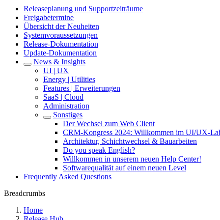
Releaseplanung und Supportzeiträume
Freigabetermine
Übersicht der Neuheiten
Systemvoraussetzungen
Release-Dokumentation
Update-Dokumentation
News & Insights
UI | UX
Energy | Utilities
Features | Erweiterungen
SaaS | Cloud
Administration
Sonstiges
Der Wechsel zum Web Client
CRM-Kongress 2024: Willkommen im UI/UX-La
Architektur, Schichtwechsel & Bauarbeiten
Do you speak English?
Willkommen in unserem neuen Help Center!
Softwarequalität auf einem neuen Level
Frequently Asked Questions
Breadcrumbs
Home
Release Hub