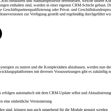
RM-Strukturen und Standardprozesse bereitstellen, welche unsere Kunde
erungen enthalten sind, wurden in einer eigenen CRM-Schicht gebaut.
eschäftspartnerqualifizierung oder Privat- und Geschäftskundenprozess
easeversionen zur Verfügung gestellt und regelmäßig durchgeführt wu
ynergien zu nutzen und die Komplexitäten abzubauen, werden nun die
cklungsplattformen mit diversen Voraussetzungen gibt es zukünftig nur
es erfolgen automatisch mit dem CRM-Update selbst und Aktualisierun
 eine einheitliche Versionierung
anden sind, können nun auch umgehend für die Module genutzt werden