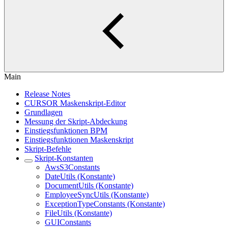
Main
Release Notes
CURSOR Maskenskript-Editor
Grundlagen
Messung der Skript-Abdeckung
Einstiegsfunktionen BPM
Einstiegsfunktionen Maskenskript
Skript-Befehle
Skript-Konstanten
AwsS3Constants
DateUtils (Konstante)
DocumentUtils (Konstante)
EmployeeSyncUtils (Konstante)
ExceptionTypeConstants (Konstante)
FileUtils (Konstante)
GUIConstants