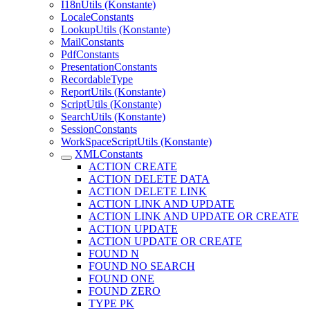
I18nUtils (Konstante)
LocaleConstants
LookupUtils (Konstante)
MailConstants
PdfConstants
PresentationConstants
RecordableType
ReportUtils (Konstante)
ScriptUtils (Konstante)
SearchUtils (Konstante)
SessionConstants
WorkSpaceScriptUtils (Konstante)
XMLConstants
ACTION CREATE
ACTION DELETE DATA
ACTION DELETE LINK
ACTION LINK AND UPDATE
ACTION LINK AND UPDATE OR CREATE
ACTION UPDATE
ACTION UPDATE OR CREATE
FOUND N
FOUND NO SEARCH
FOUND ONE
FOUND ZERO
TYPE PK