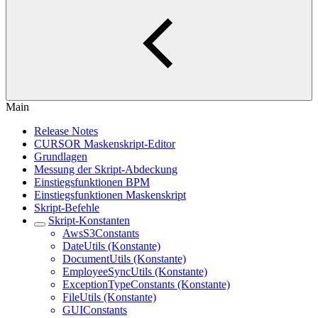
Main
Release Notes
CURSOR Maskenskript-Editor
Grundlagen
Messung der Skript-Abdeckung
Einstiegsfunktionen BPM
Einstiegsfunktionen Maskenskript
Skript-Befehle
Skript-Konstanten
AwsS3Constants
DateUtils (Konstante)
DocumentUtils (Konstante)
EmployeeSyncUtils (Konstante)
ExceptionTypeConstants (Konstante)
FileUtils (Konstante)
GUIConstants