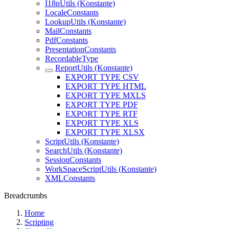
I18nUtils (Konstante)
LocaleConstants
LookupUtils (Konstante)
MailConstants
PdfConstants
PresentationConstants
RecordableType
ReportUtils (Konstante)
EXPORT TYPE CSV
EXPORT TYPE HTML
EXPORT TYPE MXLS
EXPORT TYPE PDF
EXPORT TYPE RTF
EXPORT TYPE XLS
EXPORT TYPE XLSX
ScriptUtils (Konstante)
SearchUtils (Konstante)
SessionConstants
WorkSpaceScriptUtils (Konstante)
XMLConstants
Breadcrumbs
Home
Scripting