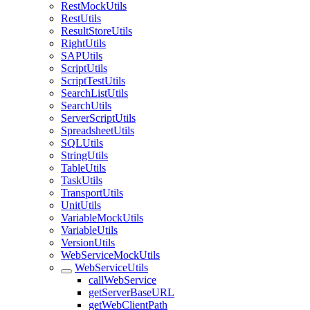
RestMockUtils
RestUtils
ResultStoreUtils
RightUtils
SAPUtils
ScriptUtils
ScriptTestUtils
SearchListUtils
SearchUtils
ServerScriptUtils
SpreadsheetUtils
SQLUtils
StringUtils
TableUtils
TaskUtils
TransportUtils
UnitUtils
VariableMockUtils
VariableUtils
VersionUtils
WebServiceMockUtils
WebServiceUtils
callWebService
getServerBaseURL
getWebClientPath