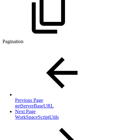
Pagination
Previous Page
getServerBaseURL
Next Page
WorkSpaceScriptUtils