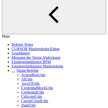
Main
Release Notes
CURSOR Maskenskript-Editor
Grundlagen
Messung der Skript-Abdeckung
Einstiegsfunktionen BPM
Einstiegsfunktionen Maskenskript
Skript-Befehle
ActionBoxUtils
AIUtils
AwsS3Utils
CredentialMockUtils
CredentialUtils
CtiScriptUtils
CursorCloudUtils
DateUtils