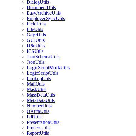
DialogUtils
DocumentUtils
EasyArchiveUtils
EmployeeSyncUtils
FieldUtils
FileUtils
GdprUtils
GUIUtils
I18nUtils
ICSUtils
JsonSchemaUtils
JsonUtils
LogicScriptMockUtils
LogicScriptUtils
LookupUtils
MailUtils
MaskUtils
MassDataUtils
MetaDataUtils
NumberUtils
OAuthUtils
PdfUtils
PresentationUtils
ProcessUtils
ReportUtils