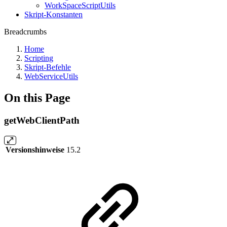
WorkSpaceScriptUtils
Skript-Konstanten
Breadcrumbs
Home
Scripting
Skript-Befehle
WebServiceUtils
On this Page
getWebClientPath
Versionshinweise
15.2