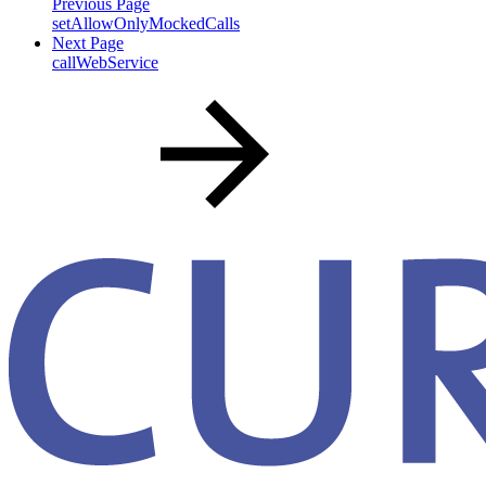
Previous Page
setAllowOnlyMockedCalls
Next Page
callWebService