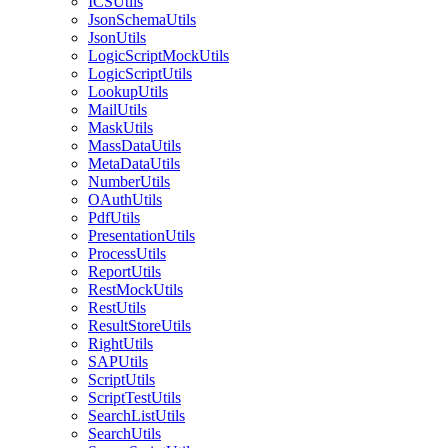
ICSUtils
JsonSchemaUtils
JsonUtils
LogicScriptMockUtils
LogicScriptUtils
LookupUtils
MailUtils
MaskUtils
MassDataUtils
MetaDataUtils
NumberUtils
OAuthUtils
PdfUtils
PresentationUtils
ProcessUtils
ReportUtils
RestMockUtils
RestUtils
ResultStoreUtils
RightUtils
SAPUtils
ScriptUtils
ScriptTestUtils
SearchListUtils
SearchUtils