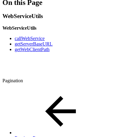
On this Page
WebServiceUtils
WebServiceUtils
callWebService
getServerBaseURL
getWebClientPath
Pagination