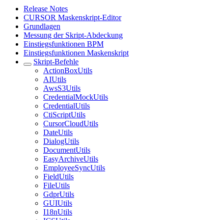
Release Notes
CURSOR Maskenskript-Editor
Grundlagen
Messung der Skript-Abdeckung
Einstiegsfunktionen BPM
Einstiegsfunktionen Maskenskript
Skript-Befehle
ActionBoxUtils
AIUtils
AwsS3Utils
CredentialMockUtils
CredentialUtils
CtiScriptUtils
CursorCloudUtils
DateUtils
DialogUtils
DocumentUtils
EasyArchiveUtils
EmployeeSyncUtils
FieldUtils
FileUtils
GdprUtils
GUIUtils
I18nUtils