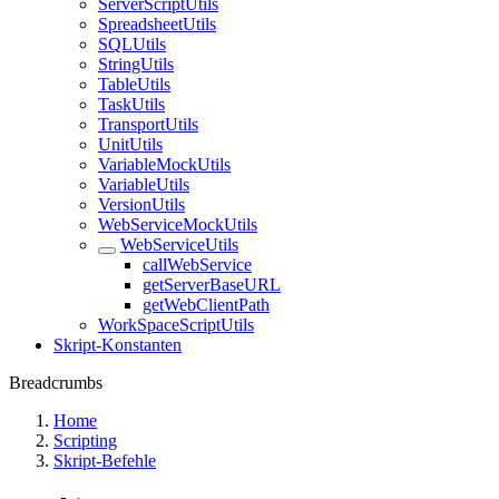
ServerScriptUtils
SpreadsheetUtils
SQLUtils
StringUtils
TableUtils
TaskUtils
TransportUtils
UnitUtils
VariableMockUtils
VariableUtils
VersionUtils
WebServiceMockUtils
WebServiceUtils
callWebService
getServerBaseURL
getWebClientPath
WorkSpaceScriptUtils
Skript-Konstanten
Breadcrumbs
Home
Scripting
Skript-Befehle