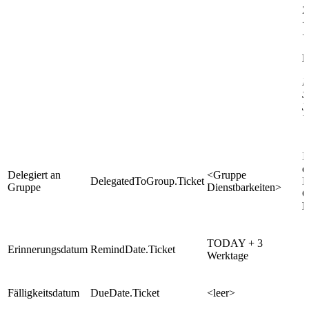
Z
<
<
B
F
S
3
W
I
e
Delegiert an
<Gruppe
DelegatedToGroup.Ticket
D
Gruppe
Dienstbarkeiten>
G
D
TODAY + 3
Erinnerungsdatum
RemindDate.Ticket
Werktage
Fälligkeitsdatum
DueDate.Ticket
<leer>