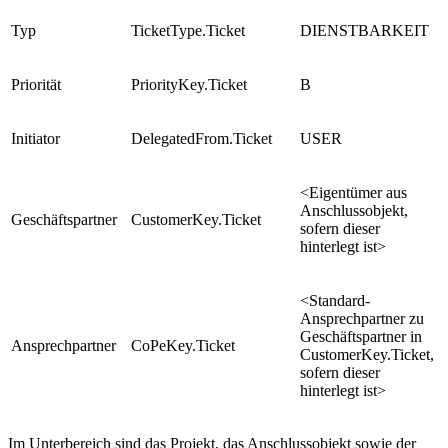
Typ
TicketType.Ticket
DIENSTBARKEIT
Priorität
PriorityKey.Ticket
B
Initiator
DelegatedFrom.Ticket
USER
<Eigentümer aus
Anschlussobjekt,
Geschäftspartner
CustomerKey.Ticket
sofern dieser
hinterlegt ist>
<Standard-
Ansprechpartner zu
Geschäftspartner in
Ansprechpartner
CoPeKey.Ticket
CustomerKey.Ticket,
sofern dieser
hinterlegt ist>
Im Unterbereich sind das Projekt, das Anschlussobjekt sowie der