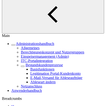
Main
Administrationshandbuch
Allgemeines
Berechtigungskonzept und Nutzergruppen
Einspeisermanagement (Admin)
ITC-Portalintegration
Bestandskundenprozesse
Basisfunktionen
Legitimation Portal-Kundenkonto
E-Mail-Versand für Ableseaufträge
Ableseart ändern
Netzanschluss
Anwenderhandbuch
Breadcrumbs