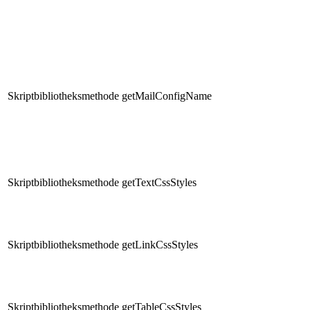
Skriptbibliotheksmethode
getMailConfigName
Skriptbibliotheksmethode
getTextCssStyles
Skriptbibliotheksmethode
getLinkCssStyles
Skriptbibliotheksmethode
getTableCssStyles