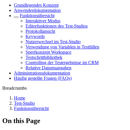
Grundlegendes Konzept
Anwenderdokumentation
Funktionsübersicht
Interaktiver Modus
Editorfunktionen des Test-Studios
Protokollansicht
Keywords
Nutzerwechsel im Test-Studio
Verwendung von Variablen in Testfällen
Sperrkonzept Workspace
Testschrittbibliothek
Controlling der Testergebnisse im CRM
Relative Datumsangaben
Administrationsdokumentation
Häufig gestellte Fragen (FAQs)
Breadcrumbs
Home
Test-Studio
Funktionsübersicht
On this Page