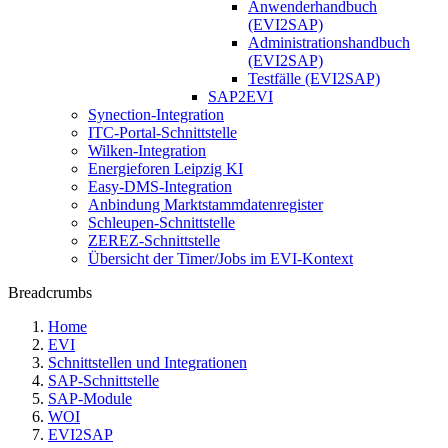
Anwenderhandbuch
(EVI2SAP)
Administrationshandbuch
(EVI2SAP)
Testfälle (EVI2SAP)
SAP2EVI
Synection-Integration
ITC-Portal-Schnittstelle
Wilken-Integration
Energieforen Leipzig KI
Easy-DMS-Integration
Anbindung Marktstammdatenregister
Schleupen-Schnittstelle
ZEREZ-Schnittstelle
Übersicht der Timer/Jobs im EVI-Kontext
Breadcrumbs
Home
EVI
Schnittstellen und Integrationen
SAP-Schnittstelle
SAP-Module
WOI
EVI2SAP