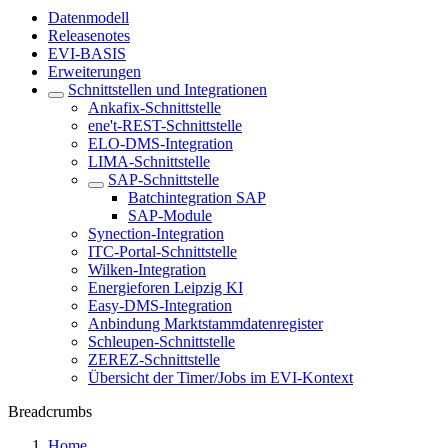
Datenmodell
Releasenotes
EVI-BASIS
Erweiterungen
Schnittstellen und Integrationen
Ankafix-Schnittstelle
ene't-REST-Schnittstelle
ELO-DMS-Integration
LIMA-Schnittstelle
SAP-Schnittstelle
Batchintegration SAP
SAP-Module
Synection-Integration
ITC-Portal-Schnittstelle
Wilken-Integration
Energieforen Leipzig KI
Easy-DMS-Integration
Anbindung Marktstammdatenregister
Schleupen-Schnittstelle
ZEREZ-Schnittstelle
Übersicht der Timer/Jobs im EVI-Kontext
Breadcrumbs
Home