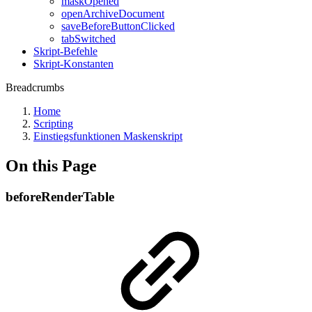
maskOpened
openArchiveDocument
saveBeforeButtonClicked
tabSwitched
Skript-Befehle
Skript-Konstanten
Breadcrumbs
Home
Scripting
Einstiegsfunktionen Maskenskript
On this Page
beforeRenderTable