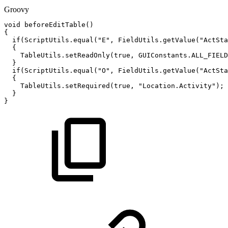
Groovy
void
beforeEditTable
(
)
{
if
(
ScriptUtils
.
equal
(
"E"
,
FieldUtils
.
getValue
(
"ActSta
{
TableUtils
.
setReadOnly
(
true
,
GUIConstants
.
ALL_FIELD
}
if
(
ScriptUtils
.
equal
(
"O"
,
FieldUtils
.
getValue
(
"ActSta
{
TableUtils
.
setRequired
(
true
,
"Location.Activity"
)
;
}
}