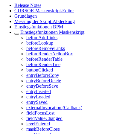
Release Notes
CURSOR Maskenskript-Editor
Grundlagen
Messung der Skript-Abdeckung
Einstiegsfunktionen BPM
Einstiegsfunktionen Maskenskript
beforeAddLinks
beforeLookup
beforeRemoveLinks
beforeRenderActionBox
beforeRenderTable
beforeRenderTree
buttonClicked
entryBeforeCopy
entryBeforeDelete
entryBeforeSave
entryInserted
entryLoaded
entrySaved
externalInvocation (Callback)
fieldFocusLost
fieldValueChanged
levelEntered
maskBeforeClose