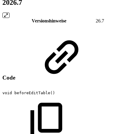
2026.7
Versionshinweise
26.7
Code
void
beforeEditTable()