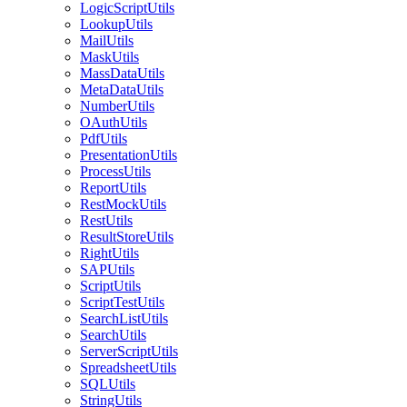
LogicScriptUtils
LookupUtils
MailUtils
MaskUtils
MassDataUtils
MetaDataUtils
NumberUtils
OAuthUtils
PdfUtils
PresentationUtils
ProcessUtils
ReportUtils
RestMockUtils
RestUtils
ResultStoreUtils
RightUtils
SAPUtils
ScriptUtils
ScriptTestUtils
SearchListUtils
SearchUtils
ServerScriptUtils
SpreadsheetUtils
SQLUtils
StringUtils