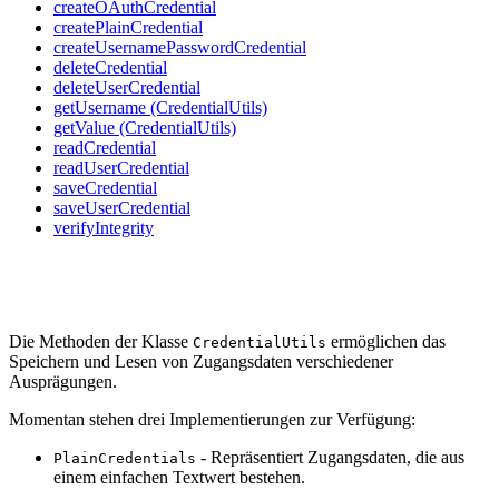
createOAuthCredential
createPlainCredential
createUsernamePasswordCredential
deleteCredential
deleteUserCredential
getUsername (CredentialUtils)
getValue (CredentialUtils)
readCredential
readUserCredential
saveCredential
saveUserCredential
verifyIntegrity
Die Methoden der Klasse
ermöglichen das
CredentialUtils
Speichern und Lesen von Zugangsdaten verschiedener
Ausprägungen.
Momentan stehen drei Implementierungen zur Verfügung:
- Repräsentiert Zugangsdaten, die aus
PlainCredentials
einem einfachen Textwert bestehen.