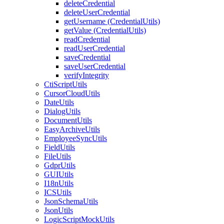
deleteCredential
deleteUserCredential
getUsername (CredentialUtils)
getValue (CredentialUtils)
readCredential
readUserCredential
saveCredential
saveUserCredential
verifyIntegrity
CtiScriptUtils
CursorCloudUtils
DateUtils
DialogUtils
DocumentUtils
EasyArchiveUtils
EmployeeSyncUtils
FieldUtils
FileUtils
GdprUtils
GUIUtils
I18nUtils
ICSUtils
JsonSchemaUtils
JsonUtils
LogicScriptMockUtils