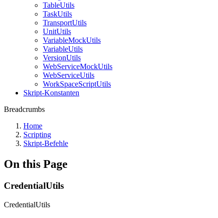
TableUtils
TaskUtils
TransportUtils
UnitUtils
VariableMockUtils
VariableUtils
VersionUtils
WebServiceMockUtils
WebServiceUtils
WorkSpaceScriptUtils
Skript-Konstanten
Breadcrumbs
Home
Scripting
Skript-Befehle
On this Page
CredentialUtils
CredentialUtils