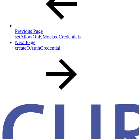
Previous Page
setAllowOnlyMockedCredentials
Next Page
createOAuthCredential