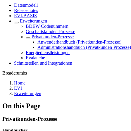
Datenmodell
Releasenotes
EVI-BASIS
Erweiterungen
BDEW-Codenummern
Geschäftskunden-Prozesse
Privatkunden-Prozesse
Anwenderhandbuch (Privatkunden-Prozesse)
Administrationshandbuch (Privatkunden-Prozesse)
Energiedienstleistungen
Evalanche
Schnittstellen und Integrationen
Breadcrumbs
Home
EVI
Erweiterungen
On this Page
Privatkunden-Prozesse
Handbücher