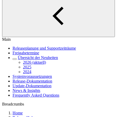
Main
Releaseplanung und Supportzeiträume
Freigabetermine
Übersicht der Neuheiten
2026 (aktuell)
2025
2024
Systemvoraussetzungen
Release-Dokumentation
Update-Dokumentation
News & Insights
Frequently Asked Questions
Breadcrumbs
Home