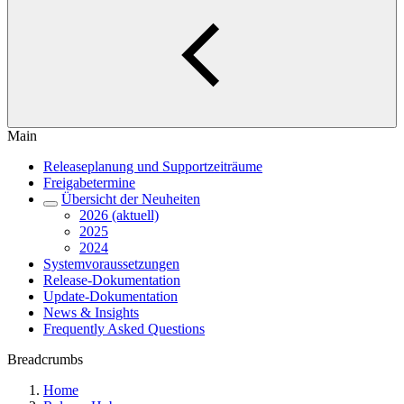
Main
Releaseplanung und Supportzeiträume
Freigabetermine
Übersicht der Neuheiten
2026 (aktuell)
2025
2024
Systemvoraussetzungen
Release-Dokumentation
Update-Dokumentation
News & Insights
Frequently Asked Questions
Breadcrumbs
Home