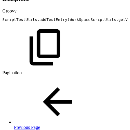
Groovy
ScriptTestUtils
.
addTestEntry
(
WorkSpaceScriptUtils
.
getVa
Pagination
Previous Page