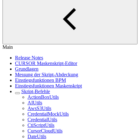
Main
Release Notes
CURSOR Maskenskript-Editor
Grundlagen
Messung der Skript-Abdeckung
Einstiegsfunktionen BPM
Einstiegsfunktionen Maskenskript
Skript-Befehle
ActionBoxUtils
AIUtils
AwsS3Utils
CredentialMockUtils
CredentialUtils
CtiScriptUtils
CursorCloudUtils
DateUtils