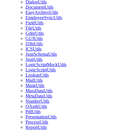
DialogUtils
DocumentUtils
EasyArchiveUtils
EmployeeSyncUtils
FieldUtils
FileUtils
GdprUtils
GUIUtils
I18nUtils
ICSUtils
JsonSchemaUtils
JsonUtils
LogicScriptMockUtils
LogicScriptUtils
LookupUtils
MailUtils
MaskUtils
MassDataUtils
MetaDataUtils
NumberUtils
OAuthUtils
PdfUtils
PresentationUtils
ProcessUtils
ReportUtils