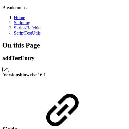
Breadcrumbs
Home
Scripting
Skript-Befehle
ScriptTestUtils
On this Page
addTestEntry
Versionshinweise
16.1