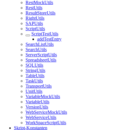
RestMockUtils
RestUtils
ResultStoreUtils
RightUtils
SAPUtils
ScriptUtils
ScriptTestUtils
addTestEntry
SearchListUtils
SearchUtils
ServerScriptUtils
SpreadsheetUtils
SQLUtils
StringUtils
TableUtils
TaskUtils
TransportUtils
UnitUtils
VariableMockUtils
VariableUtils
VersionUtils
WebServiceMockUtils
WebServiceUtils
WorkSpaceScriptUtils
Skript-Konstanten