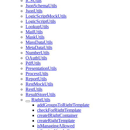
ICSUtils
JsonSchemaUtils
JsonUtils
LogicScriptMockUtils
LogicScriptUtils
LookupUtils
MailUtils
MaskUtils
MassDataUtils
MetaDataUtils
NumberUtils
OAuthUtils
PdfUtils
PresentationUtils
ProcessUtils
ReportUtils
RestMockUtils
RestUtils
ResultStoreUtils
RightUtils
addGroupsToRightTemplate
checkForRightTemplate
createIRightContainer
createRightTemplate
isManagingAllowed