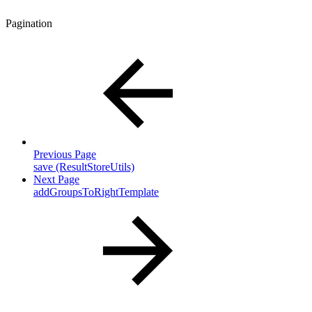
Pagination
Previous Page
save (ResultStoreUtils)
Next Page
addGroupsToRightTemplate