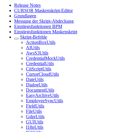
Release Notes
CURSOR Maskenskript-Editor
Grundlagen
Messung der Skript-Abdeckung
Einstiegsfunktionen BPM
Einstiegsfunktionen Maskenskript
Skript-Befehle
ActionBoxUtils
AIUtils
AwsS3Utils
CredentialMockUtils
CredentialUtils
CtiScriptUtils
CursorCloudUtils
DateUtils
DialogUtils
DocumentUtils
EasyArchiveUtils
EmployeeSyncUtils
FieldUtils
FileUtils
GdprUtils
GUIUtils
I18nUtils