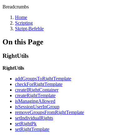
Breadcrumbs
Home
Scripting
Skript-Befehle
On this Page
RightUtils
RightUtils
addGroupsToRightTemplate
checkForRightTemplate
createIRightContainer
createRightTemplate
isManagingAllowed
isSessionUserInGroup
removeGroupsFromRightTemplate
setIndividualRights
setRightPk
setRightTemplate