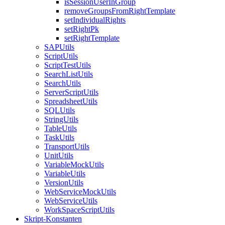
isSessionUserInGroup
removeGroupsFromRightTemplate
setIndividualRights
setRightPk
setRightTemplate
SAPUtils
ScriptUtils
ScriptTestUtils
SearchListUtils
SearchUtils
ServerScriptUtils
SpreadsheetUtils
SQLUtils
StringUtils
TableUtils
TaskUtils
TransportUtils
UnitUtils
VariableMockUtils
VariableUtils
VersionUtils
WebServiceMockUtils
WebServiceUtils
WorkSpaceScriptUtils
Skript-Konstanten