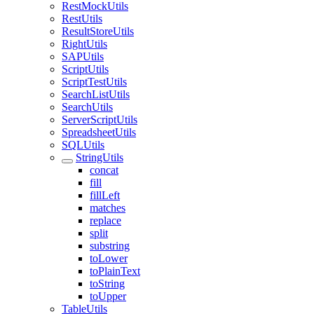
RestMockUtils
RestUtils
ResultStoreUtils
RightUtils
SAPUtils
ScriptUtils
ScriptTestUtils
SearchListUtils
SearchUtils
ServerScriptUtils
SpreadsheetUtils
SQLUtils
StringUtils
concat
fill
fillLeft
matches
replace
split
substring
toLower
toPlainText
toString
toUpper
TableUtils