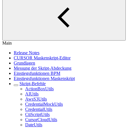
Main
Release Notes
CURSOR Maskenskript-Editor
Grundlagen
Messung der Skript-Abdeckung
Einstiegsfunktionen BPM
Einstiegsfunktionen Maskenskript
Skript-Befehle
ActionBoxUtils
AIUtils
AwsS3Utils
CredentialMockUtils
CredentialUtils
CtiScriptUtils
CursorCloudUtils
DateUtils