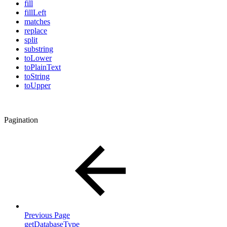
fill
fillLeft
matches
replace
split
substring
toLower
toPlainText
toString
toUpper
Pagination
Previous Page
getDatabaseType