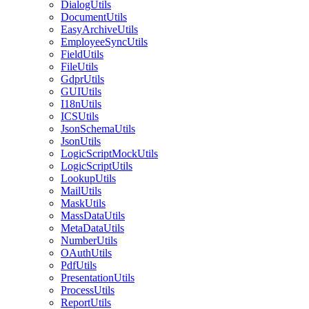
DialogUtils
DocumentUtils
EasyArchiveUtils
EmployeeSyncUtils
FieldUtils
FileUtils
GdprUtils
GUIUtils
I18nUtils
ICSUtils
JsonSchemaUtils
JsonUtils
LogicScriptMockUtils
LogicScriptUtils
LookupUtils
MailUtils
MaskUtils
MassDataUtils
MetaDataUtils
NumberUtils
OAuthUtils
PdfUtils
PresentationUtils
ProcessUtils
ReportUtils