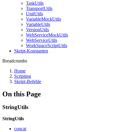
TaskUtils
TransportUtils
UnitUtils
VariableMockUtils
VariableUtils
VersionUtils
WebServiceMockUtils
WebServiceUtils
WorkSpaceScriptUtils
Skript-Konstanten
Breadcrumbs
Home
Scripting
Skript-Befehle
On this Page
StringUtils
StringUtils
concat