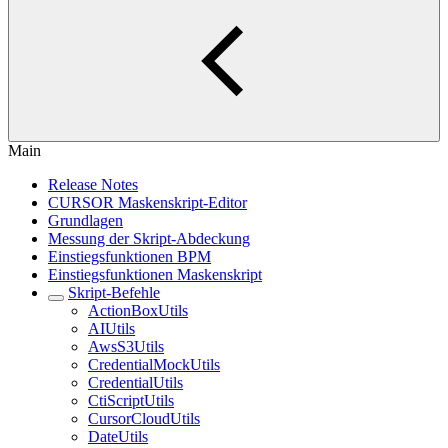
Main
Release Notes
CURSOR Maskenskript-Editor
Grundlagen
Messung der Skript-Abdeckung
Einstiegsfunktionen BPM
Einstiegsfunktionen Maskenskript
Skript-Befehle
ActionBoxUtils
AIUtils
AwsS3Utils
CredentialMockUtils
CredentialUtils
CtiScriptUtils
CursorCloudUtils
DateUtils