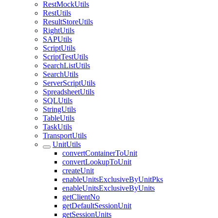
RestMockUtils
RestUtils
ResultStoreUtils
RightUtils
SAPUtils
ScriptUtils
ScriptTestUtils
SearchListUtils
SearchUtils
ServerScriptUtils
SpreadsheetUtils
SQLUtils
StringUtils
TableUtils
TaskUtils
TransportUtils
UnitUtils
convertContainerToUnit
convertLookupToUnit
createUnit
enableUnitsExclusiveByUnitPks
enableUnitsExclusiveByUnits
getClientNo
getDefaultSessionUnit
getSessionUnits