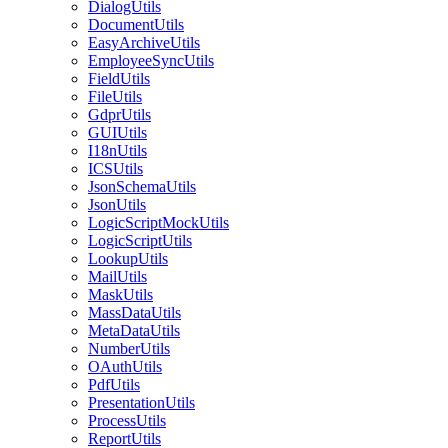
DialogUtils
DocumentUtils
EasyArchiveUtils
EmployeeSyncUtils
FieldUtils
FileUtils
GdprUtils
GUIUtils
I18nUtils
ICSUtils
JsonSchemaUtils
JsonUtils
LogicScriptMockUtils
LogicScriptUtils
LookupUtils
MailUtils
MaskUtils
MassDataUtils
MetaDataUtils
NumberUtils
OAuthUtils
PdfUtils
PresentationUtils
ProcessUtils
ReportUtils