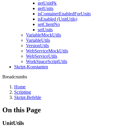
getUnitPk
getUnits
isContainerEnabledForUnits
isEnabled (UnitUtils)
setClientNo
setUnits
VariableMockUtils
VariableUtils
VersionUtils
WebServiceMockUtils
WebServiceUtils
WorkSpaceScriptUtils
Skript-Konstanten
Breadcrumbs
Home
Scripting
Skript-Befehle
On this Page
UnitUtils