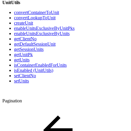
UnitUtils
convertContainerToUnit
convertLookupToUnit
createUnit
enableUnitsExclusiveByUnitPks
enableUnitsExclusiveByUnits
getClientNo
getDefaultSessionUnit
getSessionUnits
getUnitPk
getUnits
isContainerEnabledForUnits
isEnabled (UnitUtils)
setClientNo
setUnits
Pagination