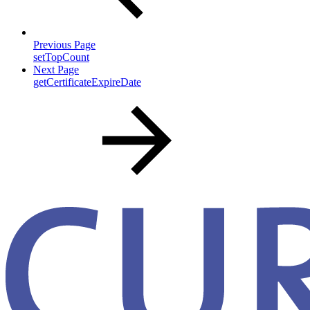
Previous Page
setTopCount
Next Page
getCertificateExpireDate