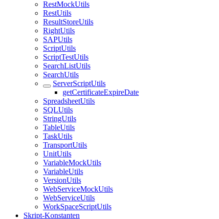
RestMockUtils
RestUtils
ResultStoreUtils
RightUtils
SAPUtils
ScriptUtils
ScriptTestUtils
SearchListUtils
SearchUtils
ServerScriptUtils
getCertificateExpireDate
SpreadsheetUtils
SQLUtils
StringUtils
TableUtils
TaskUtils
TransportUtils
UnitUtils
VariableMockUtils
VariableUtils
VersionUtils
WebServiceMockUtils
WebServiceUtils
WorkSpaceScriptUtils
Skript-Konstanten