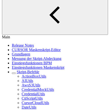
Main
Release Notes
CURSOR Maskenskript-Editor
Grundlagen
Messung der Skript-Abdeckung
Einstiegsfunktionen BPM
Einstiegsfunktionen Maskenskript
Skript-Befehle
ActionBoxUtils
AIUtils
AwsS3Utils
CredentialMockUtils
CredentialUtils
CtiScriptUtils
CursorCloudUtils
DateUtils