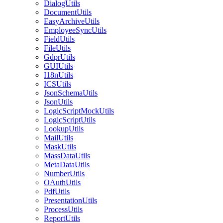
DialogUtils
DocumentUtils
EasyArchiveUtils
EmployeeSyncUtils
FieldUtils
FileUtils
GdprUtils
GUIUtils
I18nUtils
ICSUtils
JsonSchemaUtils
JsonUtils
LogicScriptMockUtils
LogicScriptUtils
LookupUtils
MailUtils
MaskUtils
MassDataUtils
MetaDataUtils
NumberUtils
OAuthUtils
PdfUtils
PresentationUtils
ProcessUtils
ReportUtils