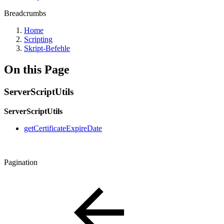
Breadcrumbs
Home
Scripting
Skript-Befehle
On this Page
ServerScriptUtils
ServerScriptUtils
getCertificateExpireDate
Pagination