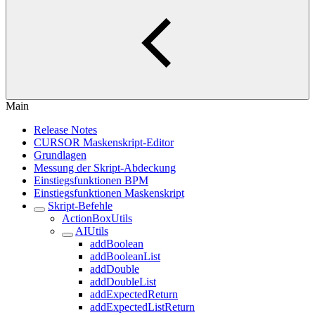
Main
Release Notes
CURSOR Maskenskript-Editor
Grundlagen
Messung der Skript-Abdeckung
Einstiegsfunktionen BPM
Einstiegsfunktionen Maskenskript
Skript-Befehle
ActionBoxUtils
AIUtils
addBoolean
addBooleanList
addDouble
addDoubleList
addExpectedReturn
addExpectedListReturn