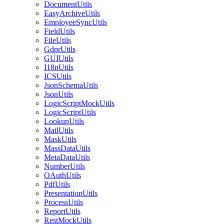
DocumentUtils
EasyArchiveUtils
EmployeeSyncUtils
FieldUtils
FileUtils
GdprUtils
GUIUtils
I18nUtils
ICSUtils
JsonSchemaUtils
JsonUtils
LogicScriptMockUtils
LogicScriptUtils
LookupUtils
MailUtils
MaskUtils
MassDataUtils
MetaDataUtils
NumberUtils
OAuthUtils
PdfUtils
PresentationUtils
ProcessUtils
ReportUtils
RestMockUtils