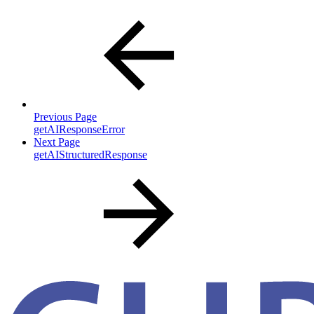
Previous Page
getAIResponseError
Next Page
getAIStructuredResponse