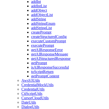
addInt
addIntList
addObject
addObjectList
addString
addStringEnum
addStringList
createPrompt
createStructuredConfig
executeCustomPrompt
executePrompt
getAIResponseError
getAIResponseMessage
getAIStructuredResponse
getPrompt
isAIResponseSuccessful
toScriptReturn
getPromptContent
AwsS3Utils
CredentialMockUtils
CredentialUtils
CtiScriptUtils
CursorCloudUtils
DateUtils
DialogUtils