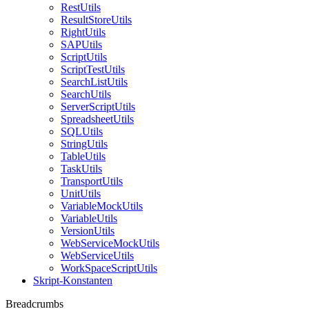
RestUtils
ResultStoreUtils
RightUtils
SAPUtils
ScriptUtils
ScriptTestUtils
SearchListUtils
SearchUtils
ServerScriptUtils
SpreadsheetUtils
SQLUtils
StringUtils
TableUtils
TaskUtils
TransportUtils
UnitUtils
VariableMockUtils
VariableUtils
VersionUtils
WebServiceMockUtils
WebServiceUtils
WorkSpaceScriptUtils
Skript-Konstanten
Breadcrumbs