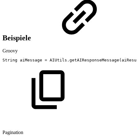
Beispiele
Groovy
String
aiMessage
=
AIUtils
.
getAIResponseMessage
(
aiResul
Pagination