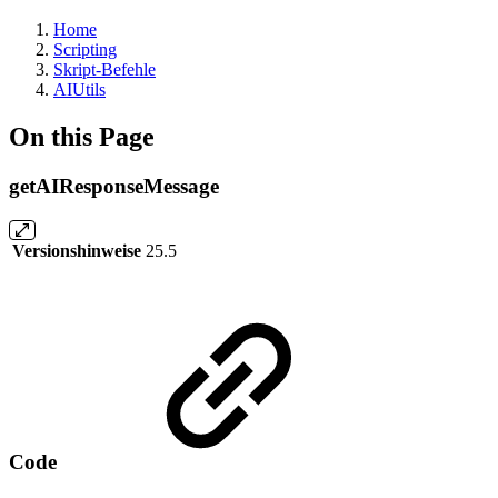
Home
Scripting
Skript-Befehle
AIUtils
On this Page
getAIResponseMessage
Versionshinweise
25.5
Code