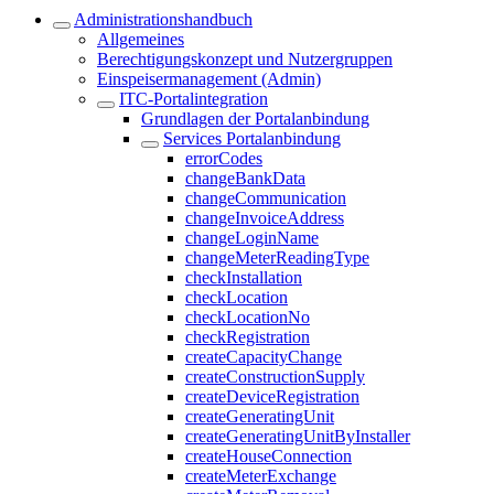
Administrationshandbuch
Allgemeines
Berechtigungskonzept und Nutzergruppen
Einspeisermanagement (Admin)
ITC-Portalintegration
Grundlagen der Portalanbindung
Services Portalanbindung
errorCodes
changeBankData
changeCommunication
changeInvoiceAddress
changeLoginName
changeMeterReadingType
checkInstallation
checkLocation
checkLocationNo
checkRegistration
createCapacityChange
createConstructionSupply
createDeviceRegistration
createGeneratingUnit
createGeneratingUnitByInstaller
createHouseConnection
createMeterExchange