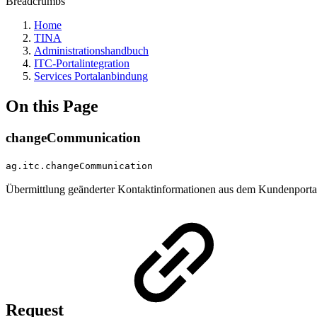
Breadcrumbs
Home
TINA
Administrationshandbuch
ITC-Portalintegration
Services Portalanbindung
On this Page
changeCommunication
ag.itc.changeCommunication
Übermittlung geänderter Kontaktinformationen aus dem Kundenportal 
Request