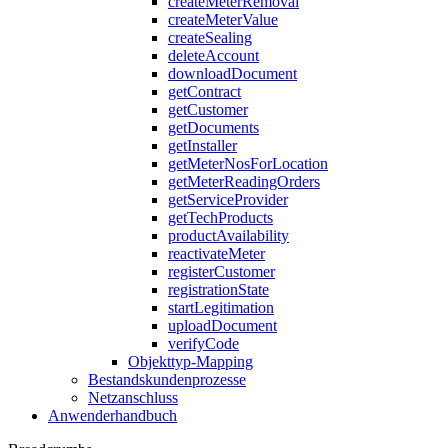
createMeterRemoval
createMeterValue
createSealing
deleteAccount
downloadDocument
getContract
getCustomer
getDocuments
getInstaller
getMeterNosForLocation
getMeterReadingOrders
getServiceProvider
getTechProducts
productAvailability
reactivateMeter
registerCustomer
registrationState
startLegitimation
uploadDocument
verifyCode
Objekttyp-Mapping
Bestandskundenprozesse
Netzanschluss
Anwenderhandbuch