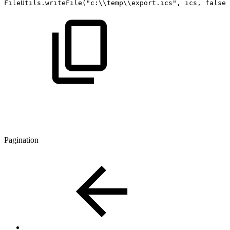
FileUtils
.
writeFile
(
"c:\\temp\\export.ics"
,
ics
,
false
,
Pagination