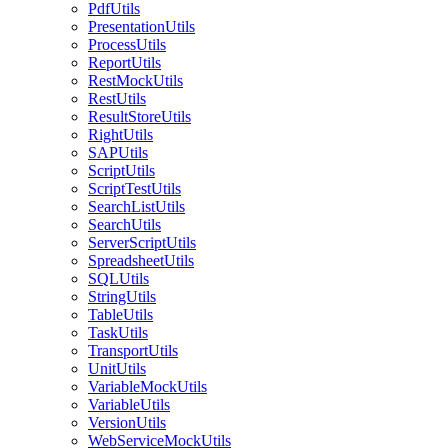
PdfUtils
PresentationUtils
ProcessUtils
ReportUtils
RestMockUtils
RestUtils
ResultStoreUtils
RightUtils
SAPUtils
ScriptUtils
ScriptTestUtils
SearchListUtils
SearchUtils
ServerScriptUtils
SpreadsheetUtils
SQLUtils
StringUtils
TableUtils
TaskUtils
TransportUtils
UnitUtils
VariableMockUtils
VariableUtils
VersionUtils
WebServiceMockUtils