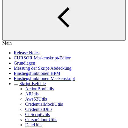
Main
Release Notes
CURSOR Maskenskript-Editor
Grundlagen
Messung der Skript-Abdeckung
Einstiegsfunktionen BPM
Einstiegsfunktionen Maskenskript
Skript-Befehle
ActionBoxUtils
AIUtils
AwsS3Utils
CredentialMockUtils
CredentialUtils
CtiScriptUtils
CursorCloudUtils
DateUtils