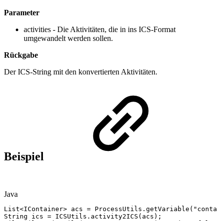
Parameter
activities - Die Aktivitäten, die in ins ICS-Format
umgewandelt werden sollen.
Rückgabe
Der ICS-String mit den konvertierten Aktivitäten.
Beispiel
Java
List
<
IContainer
>
acs
=
ProcessUtils
.
getVariable
(
"contai
String
ics
=
ICSUtils
.
activity2ICS
(
acs
)
;