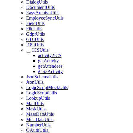
DialogUtils
DocumentUtils
EasyArchiveUtils
EmployeeSyncUtils
FieldUtils
FileUtils
GdprUtils
GUIUtils
I18nUtils
ICSUtils
activity2ICS
getActivity
getAttendees
iCS2Activity
JsonSchemaUtils
JsonUtils
LogicScriptMockUtils
LogicScriptUtils
LookupUtils
MailUtils
MaskUtils
MassDataUtils
MetaDataUtils
NumberUtils
OAuthUtils