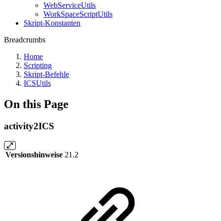
WebServiceUtils
WorkSpaceScriptUtils
Skript-Konstanten
Breadcrumbs
Home
Scripting
Skript-Befehle
ICSUtils
On this Page
activity2ICS
Versionshinweise
21.2