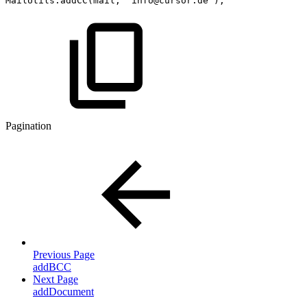
MailUtils
.
addCC
(
mail
,
"info@cursor.de"
)
;
Pagination
Previous Page
addBCC
Next Page
addDocument