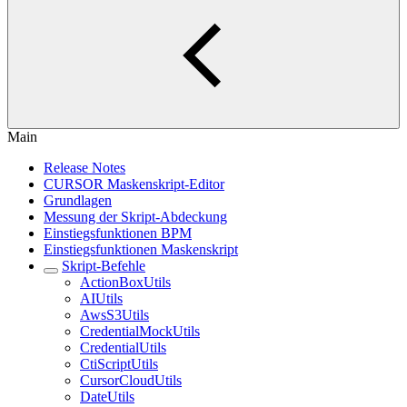
Main
Release Notes
CURSOR Maskenskript-Editor
Grundlagen
Messung der Skript-Abdeckung
Einstiegsfunktionen BPM
Einstiegsfunktionen Maskenskript
Skript-Befehle
ActionBoxUtils
AIUtils
AwsS3Utils
CredentialMockUtils
CredentialUtils
CtiScriptUtils
CursorCloudUtils
DateUtils