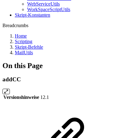
WebServiceUtils
WorkSpaceScriptUtils
Skript-Konstanten
Breadcrumbs
Home
Scripting
Skript-Befehle
MailUtils
On this Page
addCC
Versionshinweise
12.1