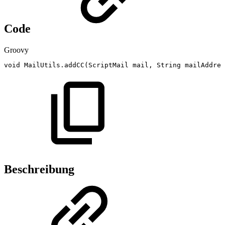
Code
Groovy
void
MailUtils
.
addCC
(
ScriptMail
mail
,
String
mailAddres
Beschreibung