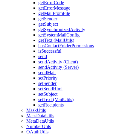
getErrorCode
getErrorMessage
getMailFromFile
getSender
getSubject
getSynchronizedActivity
getSystemMailConfig
getText (MailUtils)
hasContactFolderPermissions
isSuccessful
send
sendActivity (Client)
sendActivity (Server)
sendMail
setPriority
setSender
setSendHtml
setSubject
setText (MailUtils)
getRecipients
MaskUtils
MassDataUtils
MetaDataUtils
NumberUtils
OAuthUtils