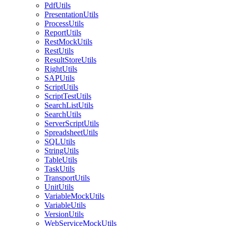
PdfUtils
PresentationUtils
ProcessUtils
ReportUtils
RestMockUtils
RestUtils
ResultStoreUtils
RightUtils
SAPUtils
ScriptUtils
ScriptTestUtils
SearchListUtils
SearchUtils
ServerScriptUtils
SpreadsheetUtils
SQLUtils
StringUtils
TableUtils
TaskUtils
TransportUtils
UnitUtils
VariableMockUtils
VariableUtils
VersionUtils
WebServiceMockUtils