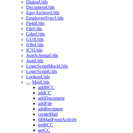
DialogUtils
DocumentUtils
EasyArchiveUtils
EmployeeSyncUtils
FieldUtils
FileUtils
GdprUtils
GUIUtils
I18nUtils
ICSUtils
JsonSchemaUtils
JsonUtils
LogicScriptMockUtils
LogicScriptUtils
LookupUtils
MailUtils
addBCC
addCC
addDocument
addFile
addRecipient
createMail
fillMailFromActivity
getBCC
getCC