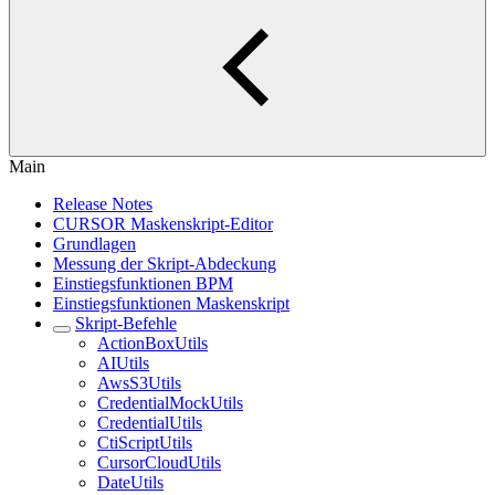
Main
Release Notes
CURSOR Maskenskript-Editor
Grundlagen
Messung der Skript-Abdeckung
Einstiegsfunktionen BPM
Einstiegsfunktionen Maskenskript
Skript-Befehle
ActionBoxUtils
AIUtils
AwsS3Utils
CredentialMockUtils
CredentialUtils
CtiScriptUtils
CursorCloudUtils
DateUtils