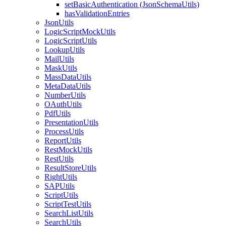
setBasicAuthentication (JsonSchemaUtils)
hasValidationEntries
JsonUtils
LogicScriptMockUtils
LogicScriptUtils
LookupUtils
MailUtils
MaskUtils
MassDataUtils
MetaDataUtils
NumberUtils
OAuthUtils
PdfUtils
PresentationUtils
ProcessUtils
ReportUtils
RestMockUtils
RestUtils
ResultStoreUtils
RightUtils
SAPUtils
ScriptUtils
ScriptTestUtils
SearchListUtils
SearchUtils