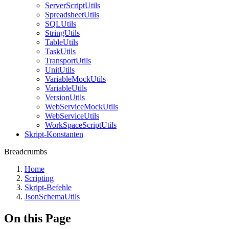
ServerScriptUtils
SpreadsheetUtils
SQLUtils
StringUtils
TableUtils
TaskUtils
TransportUtils
UnitUtils
VariableMockUtils
VariableUtils
VersionUtils
WebServiceMockUtils
WebServiceUtils
WorkSpaceScriptUtils
Skript-Konstanten
Breadcrumbs
Home
Scripting
Skript-Befehle
JsonSchemaUtils
On this Page