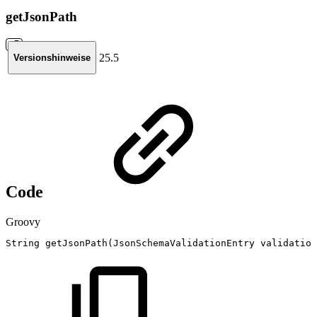
getJsonPath
25.5
Versionshinweise
Code
Groovy
String
getJsonPath
(
JsonSchemaValidationEntry
validation