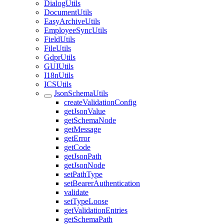
DialogUtils
DocumentUtils
EasyArchiveUtils
EmployeeSyncUtils
FieldUtils
FileUtils
GdprUtils
GUIUtils
I18nUtils
ICSUtils
JsonSchemaUtils
createValidationConfig
getJsonValue
getSchemaNode
getMessage
getError
getCode
getJsonPath
getJsonNode
setPathType
setBearerAuthentication
validate
setTypeLoose
getValidationEntries
getSchemaPath