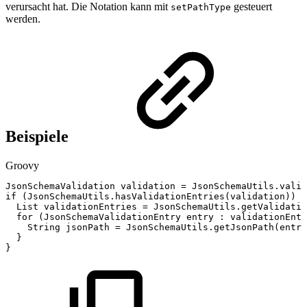
verursacht hat. Die Notation kann mit
gesteuert
setPathType
werden.
Beispiele
Groovy
JsonSchemaValidation
validation
=
JsonSchemaUtils
.
valid
if
(
JsonSchemaUtils
.
hasValidationEntries
(
validation
)
)
{
List
validationEntries
=
JsonSchemaUtils
.
getValidatio
for
(
JsonSchemaValidationEntry
entry
:
validationEntr
String
jsonPath
=
JsonSchemaUtils
.
getJsonPath
(
entry
}
}