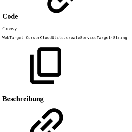
Code
Groovy
WebTarget
CursorCloudUtils
.
createServiceTarget
(
String
r
Beschreibung