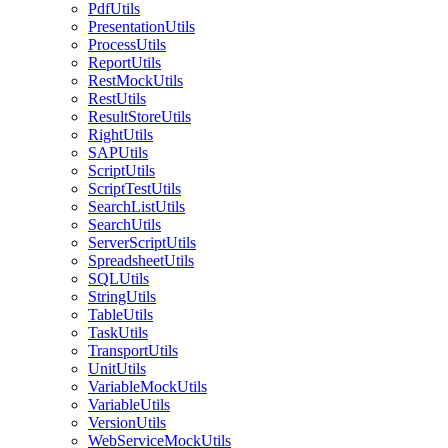
PdfUtils
PresentationUtils
ProcessUtils
ReportUtils
RestMockUtils
RestUtils
ResultStoreUtils
RightUtils
SAPUtils
ScriptUtils
ScriptTestUtils
SearchListUtils
SearchUtils
ServerScriptUtils
SpreadsheetUtils
SQLUtils
StringUtils
TableUtils
TaskUtils
TransportUtils
UnitUtils
VariableMockUtils
VariableUtils
VersionUtils
WebServiceMockUtils