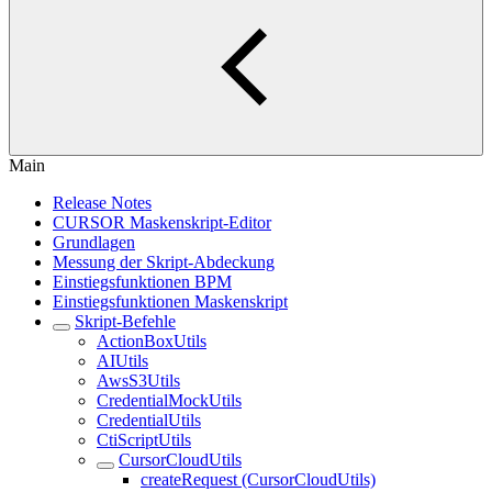
Main
Release Notes
CURSOR Maskenskript-Editor
Grundlagen
Messung der Skript-Abdeckung
Einstiegsfunktionen BPM
Einstiegsfunktionen Maskenskript
Skript-Befehle
ActionBoxUtils
AIUtils
AwsS3Utils
CredentialMockUtils
CredentialUtils
CtiScriptUtils
CursorCloudUtils
createRequest (CursorCloudUtils)