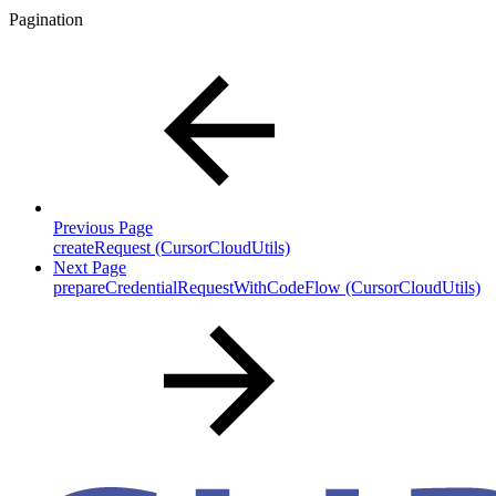
Pagination
Previous Page
createRequest (CursorCloudUtils)
Next Page
prepareCredentialRequestWithCodeFlow (CursorCloudUtils)