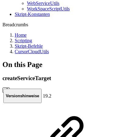
WebServiceUtils
WorkSpaceScriptUtils
Skript-Konstanten
Breadcrumbs
Home
Scripting
Skript-Befehle
CursorCloudUtils
On this Page
createServiceTarget
19.2
Versionshinweise