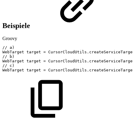
Beispiele
Groovy
//
a)
WebTarget
target
=
CursorCloudUtils
.
createServiceTarget
//
b)
WebTarget
target
=
CursorCloudUtils
.
createServiceTarget
//
c)
WebTarget
target
=
CursorCloudUtils
.
createServiceTarget