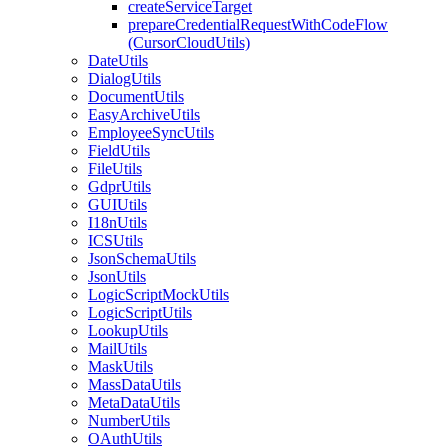
createServiceTarget
prepareCredentialRequestWithCodeFlow
(CursorCloudUtils)
DateUtils
DialogUtils
DocumentUtils
EasyArchiveUtils
EmployeeSyncUtils
FieldUtils
FileUtils
GdprUtils
GUIUtils
I18nUtils
ICSUtils
JsonSchemaUtils
JsonUtils
LogicScriptMockUtils
LogicScriptUtils
LookupUtils
MailUtils
MaskUtils
MassDataUtils
MetaDataUtils
NumberUtils
OAuthUtils