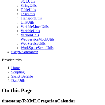
SQLUtils
StringUtils
TableUtils
TaskUtils
TransportUtils
UnitUtils
VariableMockUtils
VariableUtils
VersionUtils
WebServiceMockUtils
WebServiceUtils
WorkSpaceScriptUtils
Skript-Konstanten
Breadcrumbs
Home
Scripting
Skript-Befehle
DateUtils
On this Page
timestampToXMLGregorianCalendar