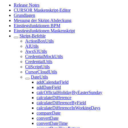
Release Notes
CURSOR Maskenskript-Editor
Grundlagen
Messung der Skript-Abdeckung
Einstiegsfunktionen BPM
Einstiegsfunktionen Maskenskript
Skript-Befehle
ActionBoxUtils
AIUtils
AwsS3Utils
CredentialMockUtils
CredentialUtils
CtiScriptUtils
CursorCloudUtils
DateUtils
addCalendarField
addDateField
calcOfficialHolidayByEasterSunday
calculateDifference
calculateDifferenceByField
calculateDifferenceInWorkingDays
compareDate
convertDate
convertDateTime