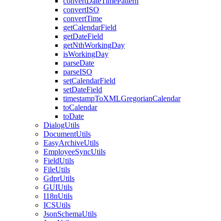
convertDateTimePattern
convertISO
convertTime
getCalendarField
getDateField
getNthWorkingDay
isWorkingDay
parseDate
parseISO
setCalendarField
setDateField
timestampToXMLGregorianCalendar
toCalendar
toDate
DialogUtils
DocumentUtils
EasyArchiveUtils
EmployeeSyncUtils
FieldUtils
FileUtils
GdprUtils
GUIUtils
I18nUtils
ICSUtils
JsonSchemaUtils