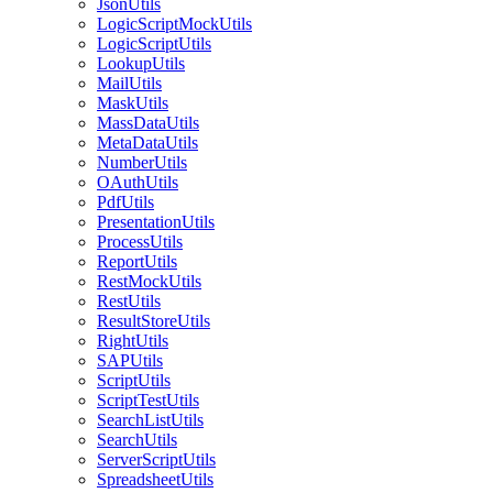
JsonUtils
LogicScriptMockUtils
LogicScriptUtils
LookupUtils
MailUtils
MaskUtils
MassDataUtils
MetaDataUtils
NumberUtils
OAuthUtils
PdfUtils
PresentationUtils
ProcessUtils
ReportUtils
RestMockUtils
RestUtils
ResultStoreUtils
RightUtils
SAPUtils
ScriptUtils
ScriptTestUtils
SearchListUtils
SearchUtils
ServerScriptUtils
SpreadsheetUtils