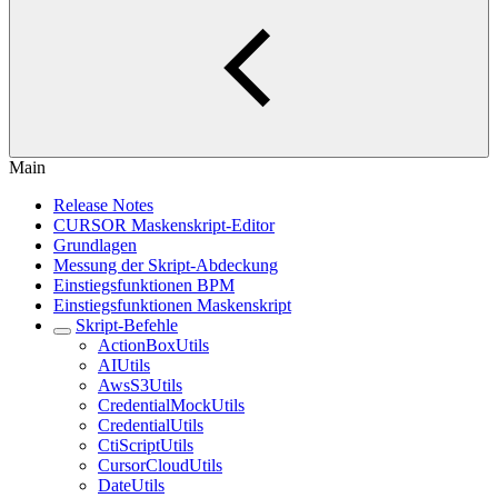
Main
Release Notes
CURSOR Maskenskript-Editor
Grundlagen
Messung der Skript-Abdeckung
Einstiegsfunktionen BPM
Einstiegsfunktionen Maskenskript
Skript-Befehle
ActionBoxUtils
AIUtils
AwsS3Utils
CredentialMockUtils
CredentialUtils
CtiScriptUtils
CursorCloudUtils
DateUtils