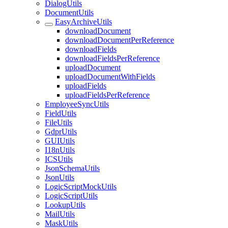
DialogUtils
DocumentUtils
EasyArchiveUtils
downloadDocument
downloadDocumentPerReference
downloadFields
downloadFieldsPerReference
uploadDocument
uploadDocumentWithFields
uploadFields
uploadFieldsPerReference
EmployeeSyncUtils
FieldUtils
FileUtils
GdprUtils
GUIUtils
I18nUtils
ICSUtils
JsonSchemaUtils
JsonUtils
LogicScriptMockUtils
LogicScriptUtils
LookupUtils
MailUtils
MaskUtils