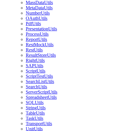
MassDataUtils
MetaDataUtils
NumberUtils
OAuthUtils
PdfUtils
PresentationUtils
ProcessUtils
ReportUtils
RestMockUtils
RestUtils
ResultStoreUtils
RightUtils
SAPUtils
ScriptUtils
ScriptTestUtils
SearchListUtils
SearchUtils
ServerScriptUtils
SpreadsheetUtils
SQLUtils
StringUtils
TableUtils
TaskUtils
TransportUtils
UnitUtils