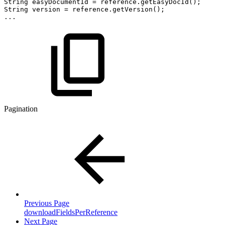
String
easyDocumentId
=
reference
.
getEasyDocId
(
)
;
String
version
=
reference
.
getVersion
(
)
;
...
Pagination
Previous Page
downloadFieldsPerReference
Next Page