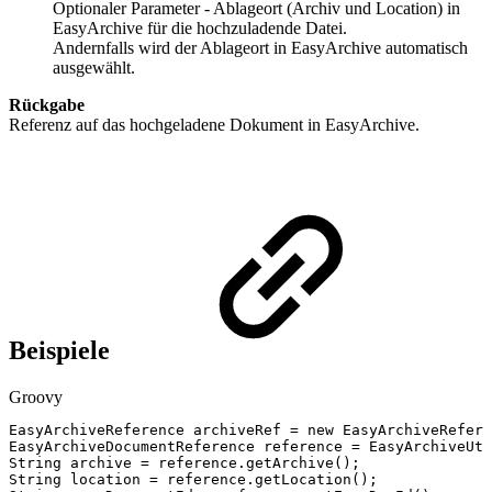
Optionaler Parameter - Ablageort (Archiv und Location) in
EasyArchive für die hochzuladende Datei.
Andernfalls wird der Ablageort in EasyArchive automatisch
ausgewählt.
Rückgabe
Referenz auf das hochgeladene Dokument in EasyArchive.
Beispiele
Groovy
EasyArchiveReference
archiveRef
=
new
EasyArchiveRefere
EasyArchiveDocumentReference
reference
=
EasyArchiveUti
String
archive
=
reference
.
getArchive
(
)
;
String
location
=
reference
.
getLocation
(
)
;