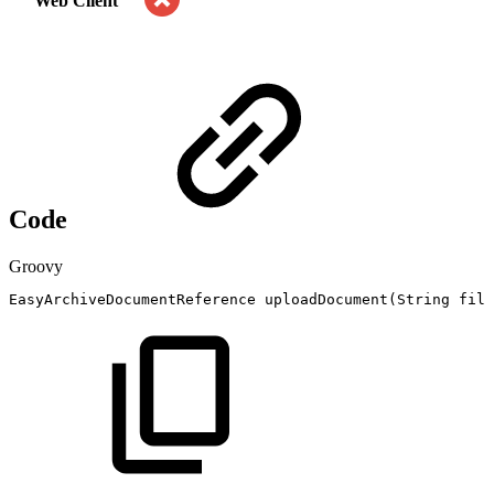
Web Client
Code
Groovy
EasyArchiveDocumentReference
uploadDocument
(
String
file