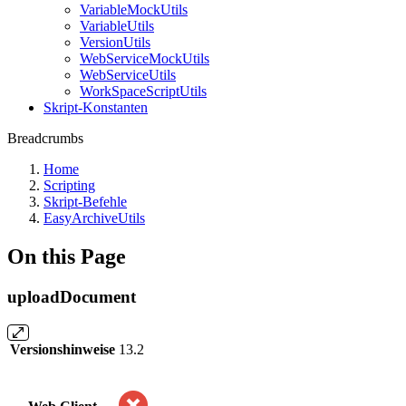
VariableMockUtils
VariableUtils
VersionUtils
WebServiceMockUtils
WebServiceUtils
WorkSpaceScriptUtils
Skript-Konstanten
Breadcrumbs
Home
Scripting
Skript-Befehle
EasyArchiveUtils
On this Page
uploadDocument
Versionshinweise
13.2