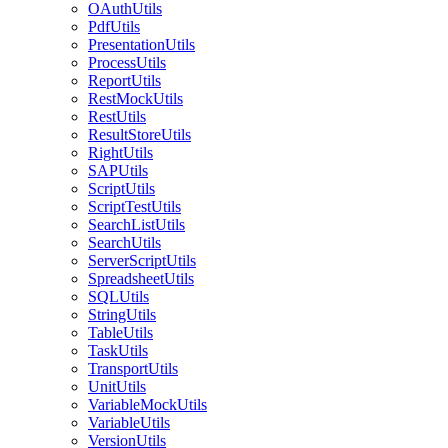
OAuthUtils
PdfUtils
PresentationUtils
ProcessUtils
ReportUtils
RestMockUtils
RestUtils
ResultStoreUtils
RightUtils
SAPUtils
ScriptUtils
ScriptTestUtils
SearchListUtils
SearchUtils
ServerScriptUtils
SpreadsheetUtils
SQLUtils
StringUtils
TableUtils
TaskUtils
TransportUtils
UnitUtils
VariableMockUtils
VariableUtils
VersionUtils