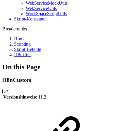
WebServiceMockUtils
WebServiceUtils
WorkSpaceScriptUtils
Skript-Konstanten
Breadcrumbs
Home
Scripting
Skript-Befehle
I18nUtils
On this Page
i18nCustom
Versionshinweise
11.2