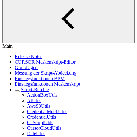
Main
Release Notes
CURSOR Maskenskript-Editor
Grundlagen
Messung der Skript-Abdeckung
Einstiegsfunktionen BPM
Einstiegsfunktionen Maskenskript
Skript-Befehle
ActionBoxUtils
AIUtils
AwsS3Utils
CredentialMockUtils
CredentialUtils
CtiScriptUtils
CursorCloudUtils
DateUtils