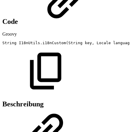
Code
Groovy
String
I18nUtils
.
i18nCustom
(
String
key
,
Locale
language
Beschreibung