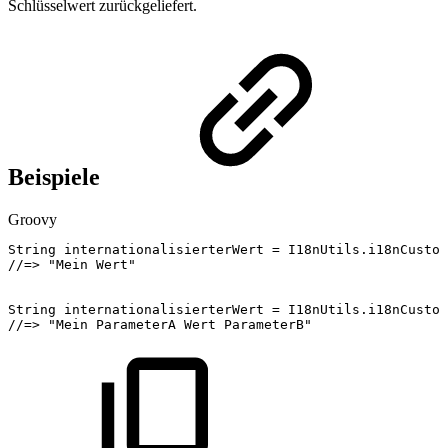
Schlüsselwert zurückgeliefert.
Beispiele
Groovy
String
internationalisierterWert
=
I18nUtils
.
i18nCustom
//=>
"Mein
Wert"
String
internationalisierterWert
=
I18nUtils
.
i18nCustom
//=>
"Mein
ParameterA
Wert
ParameterB"