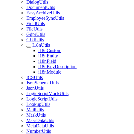
DialogUtils
DocumentUtils
EasyArchiveUtils
EmployeeSyncUtils
FieldUtils
FileUtils
GdprUtils
GUIUtils
I18nUtils
i18nCustom
i18nEntity
i18nField
i18nKeyDescription
i18nModule
ICSUtils
JsonSchemaUtils
JsonUtils
LogicScriptMockUtils
LogicScriptUtils
LookupUtils
MailUtils
MaskUtils
MassDataUtils
MetaDataUtils
NumberUtils