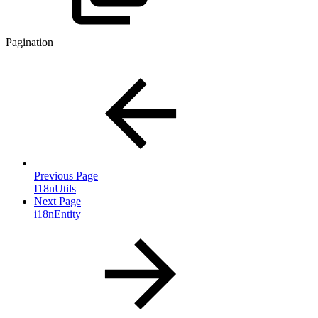
Pagination
Previous Page
I18nUtils
Next Page
i18nEntity