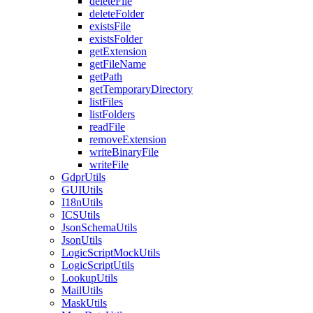
deleteFile
deleteFolder
existsFile
existsFolder
getExtension
getFileName
getPath
getTemporaryDirectory
listFiles
listFolders
readFile
removeExtension
writeBinaryFile
writeFile
GdprUtils
GUIUtils
I18nUtils
ICSUtils
JsonSchemaUtils
JsonUtils
LogicScriptMockUtils
LogicScriptUtils
LookupUtils
MailUtils
MaskUtils