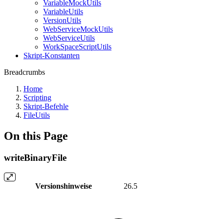
VariableMockUtils
VariableUtils
VersionUtils
WebServiceMockUtils
WebServiceUtils
WorkSpaceScriptUtils
Skript-Konstanten
Breadcrumbs
Home
Scripting
Skript-Befehle
FileUtils
On this Page
writeBinaryFile
Versionshinweise
26.5