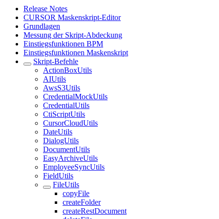
Release Notes
CURSOR Maskenskript-Editor
Grundlagen
Messung der Skript-Abdeckung
Einstiegsfunktionen BPM
Einstiegsfunktionen Maskenskript
Skript-Befehle
ActionBoxUtils
AIUtils
AwsS3Utils
CredentialMockUtils
CredentialUtils
CtiScriptUtils
CursorCloudUtils
DateUtils
DialogUtils
DocumentUtils
EasyArchiveUtils
EmployeeSyncUtils
FieldUtils
FileUtils
copyFile
createFolder
createRestDocument