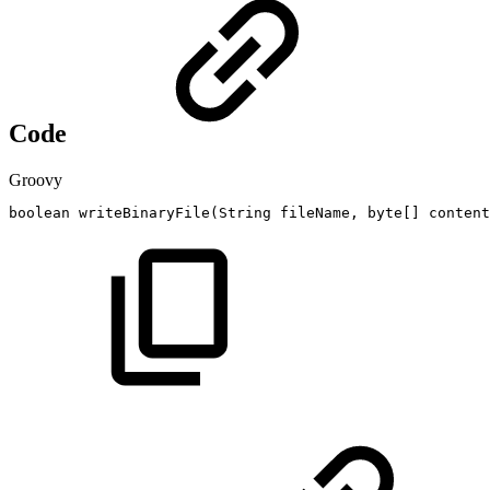
Code
Groovy
boolean
writeBinaryFile
(
String
fileName
,
byte
[
]
content