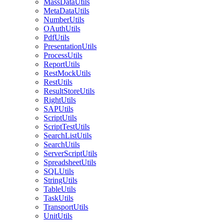
MassDataUtils
MetaDataUtils
NumberUtils
OAuthUtils
PdfUtils
PresentationUtils
ProcessUtils
ReportUtils
RestMockUtils
RestUtils
ResultStoreUtils
RightUtils
SAPUtils
ScriptUtils
ScriptTestUtils
SearchListUtils
SearchUtils
ServerScriptUtils
SpreadsheetUtils
SQLUtils
StringUtils
TableUtils
TaskUtils
TransportUtils
UnitUtils