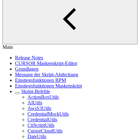
Main
Release Notes
CURSOR Maskenskript-Editor
Grundlagen
Messung der Skript-Abdeckung
Einstiegsfunktionen BPM
Einstiegsfunktionen Maskenskript
Skript-Befehle
ActionBoxUtils
AIUtils
AwsS3Utils
CredentialMockUtils
CredentialUtils
CtiScriptUtils
CursorCloudUtils
DateUtils