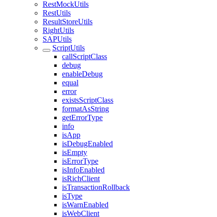
RestMockUtils
RestUtils
ResultStoreUtils
RightUtils
SAPUtils
ScriptUtils
callScriptClass
debug
enableDebug
equal
error
existsScriptClass
formatAsString
getErrorType
info
isApp
isDebugEnabled
isEmpty
isErrorType
isInfoEnabled
isRichClient
isTransactionRollback
isType
isWarnEnabled
isWebClient