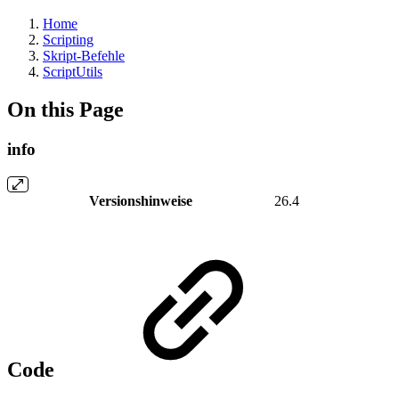
Home
Scripting
Skript-Befehle
ScriptUtils
On this Page
info
Versionshinweise
26.4
Code