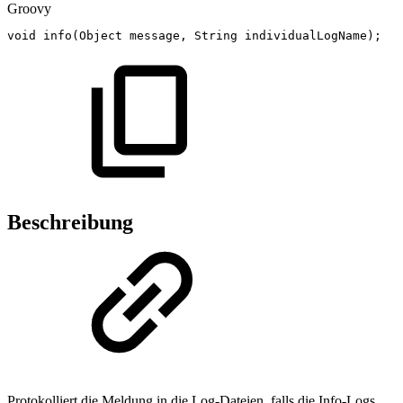
Groovy
void
info
(
Object
message
,
String
individualLogName
)
;
Beschreibung
Protokolliert die Meldung in die Log-Dateien, falls die Info-Logs