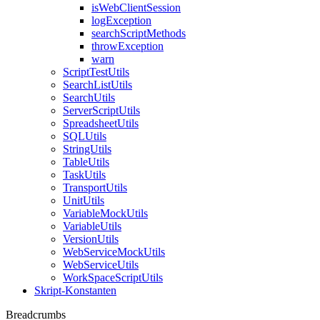
isWebClientSession
logException
searchScriptMethods
throwException
warn
ScriptTestUtils
SearchListUtils
SearchUtils
ServerScriptUtils
SpreadsheetUtils
SQLUtils
StringUtils
TableUtils
TaskUtils
TransportUtils
UnitUtils
VariableMockUtils
VariableUtils
VersionUtils
WebServiceMockUtils
WebServiceUtils
WorkSpaceScriptUtils
Skript-Konstanten
Breadcrumbs