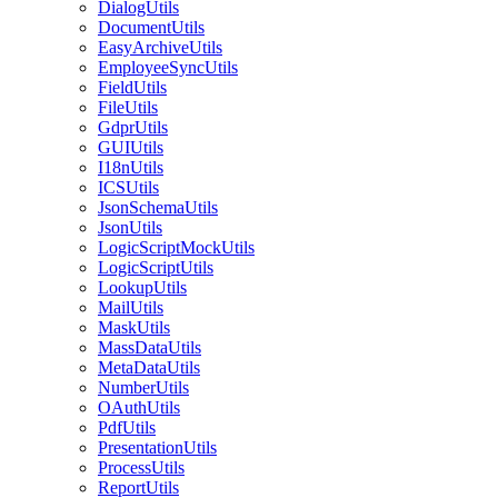
DialogUtils
DocumentUtils
EasyArchiveUtils
EmployeeSyncUtils
FieldUtils
FileUtils
GdprUtils
GUIUtils
I18nUtils
ICSUtils
JsonSchemaUtils
JsonUtils
LogicScriptMockUtils
LogicScriptUtils
LookupUtils
MailUtils
MaskUtils
MassDataUtils
MetaDataUtils
NumberUtils
OAuthUtils
PdfUtils
PresentationUtils
ProcessUtils
ReportUtils