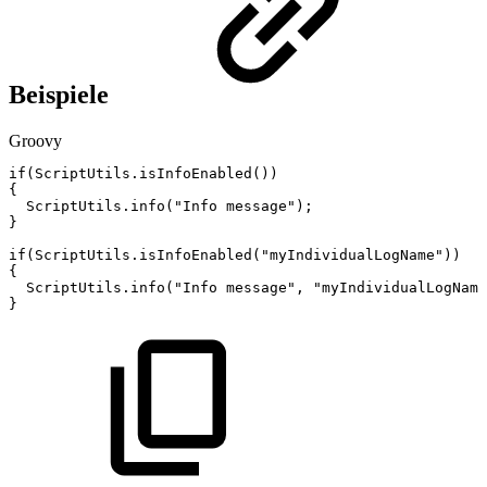
Beispiele
Groovy
if
(
ScriptUtils
.
isInfoEnabled
(
)
)
{
ScriptUtils
.
info
(
"Info
message"
)
;
}
if
(
ScriptUtils
.
isInfoEnabled
(
"myIndividualLogName"
)
)
{
ScriptUtils
.
info
(
"Info
message"
,
"myIndividualLogName
}