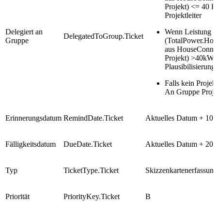
Projekt) <= 40 
Projektleiter
Delegiert an
Wenn Leistung
DelegatedToGroup.Ticket
Gruppe
(TotalPower.Ho
aus HouseConnec
Projekt) >40kW:
Plausibilisierung
Falls kein Proje
An Gruppe Projek
Erinnerungsdatum
RemindDate.Ticket
Aktuelles Datum + 10 
Fälligkeitsdatum
DueDate.Ticket
Aktuelles Datum + 20 
Typ
TicketType.Ticket
Skizzenkartenerfassun
Priorität​
PriorityKey.Ticket
B