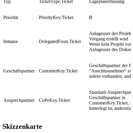
Typ
TicketType.Ticket
Lageplanerfassung
Priorität
PriorityKey.Ticket
B
Anlageuser des Projekt
Vorgang erstellt wird
Initiator
DelegatedFrom.Ticket
Wenn kein Projekt vor
Anlageuser des Dokum
Geschäftspartner der R
Geschäftspartner
CustomerKey.Ticket
"Anschlussnehmer" zum
sofern vorhanden, ander
Standard-Ansprechpart
Geschäftspartner in
Ansprechpartner
CoPeKey.Ticket
CustomerKey.Ticket, so
hinterlegt ist, andernfal
Skizzenkarte