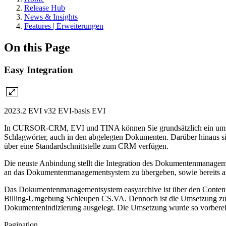
Release Hub
News & Insights
Features | Erweiterungen
On this Page
Easy Integration
2023.2
EVI v32
EVI-basis
EVI
In CURSOR-CRM, EVI und TINA können Sie grundsätzlich ein umfangr
Schlagwörter, auch in den abgelegten Dokumenten. Darüber hinaus s
über eine Standardschnittstelle zum CRM verfügen.
Die neuste Anbindung stellt die Integration des Dokumentenmanag
an das Dokumentenmanagementsystem zu übergeben, sowie bereits ar
Das Dokumentenmanagementsystem easyarchive ist über den Content W
Billing-Umgebung Schleupen CS.VA. Dennoch ist die Umsetzung zunä
Dokumentenindizierung ausgelegt. Die Umsetzung wurde so vorbereit
Pagination