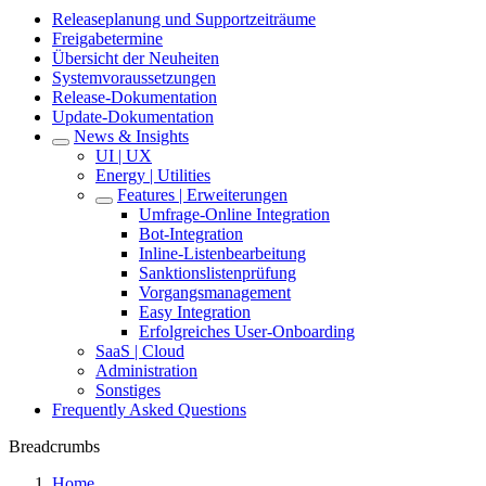
Releaseplanung und Supportzeiträume
Freigabetermine
Übersicht der Neuheiten
Systemvoraussetzungen
Release-Dokumentation
Update-Dokumentation
News & Insights
UI | UX
Energy | Utilities
Features | Erweiterungen
Umfrage-Online Integration
Bot-Integration
Inline-Listenbearbeitung
Sanktionslistenprüfung
Vorgangsmanagement
Easy Integration
Erfolgreiches User-Onboarding
SaaS | Cloud
Administration
Sonstiges
Frequently Asked Questions
Breadcrumbs
Home