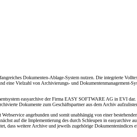
eiches Dokumenten-Ablage-System nutzen. Die integrierte Volltexts
ind eine Vielzahl von Archivierungs- und Dokumentenmanagement-Syste
ementsystem easyarchive der Firma EASY SOFTWARE AG in EVI dar. Da
chivierte Dokumente zum Geschäftspartner aus dem Archiv aufzuliste
ebservice angebunden und somit unabhängig von einer bestehenden Int
chst auf die Implementierung des durch Schleupen in easyarchive au
et, dass weitere Archive und jeweils zugehörige Dokumentenindices e