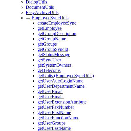
DialogUtils
DocumentUtils
EasyArchiveUtils
EmployeeSyncUtils
createEmployeeSync
getEmployee
getGroupDescription
getGroupName
getGroups
getGroupSyncId
getStatusMessage
getSyncUser
getSystemOwners
getTelecoms
getUnits (EmployeeSyncUtils)
getUserAutoLoginName
getUserDepartmentName
getUserEmail
getUserEmails
getUserExtensionAttribute
getUserFaxNumber
getUserFirstName
getUserFunctionName
getUserGroups
getUserLastName