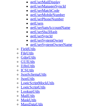
getUserMailDisplay
getUserManagerSyncId
getUserMatchCode
getUserMobileNumber
getUserPhoneNumber
getUsers
getUserSamAccountName
getUserSha3Hash
getUserSyncId
getUserSystemOwner
getUserSystemOwnerName
FieldUtils
FileUtils
GdprUtils
GUIUtils
I18nUtils
ICSUtils
JsonSchemaUtils
JsonUtils
LogicScriptMockUtils
LogicScriptUtils
LookupUtils
MailUtils
MaskUtils
MassDataUtils