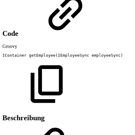
Code
Groovy
IContainer
getEmployee
(
IEmployeeSync
employeeSync
)
Beschreibung