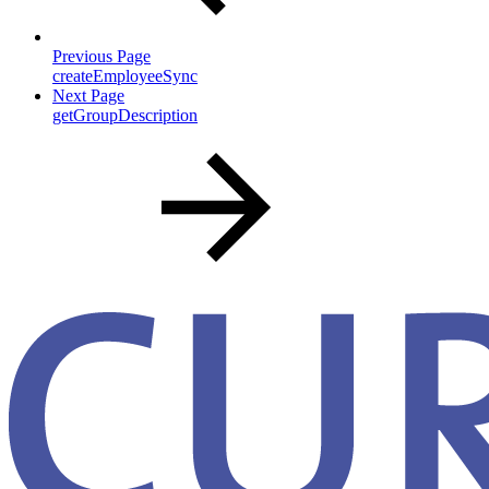
Previous Page
createEmployeeSync
Next Page
getGroupDescription