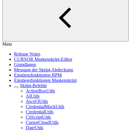
Main
Release Notes
CURSOR Maskenskript-Editor
Grundlagen
Messung der Skript-Abdeckung
Einstiegsfunktionen BPM
Einstiegsfunktionen Maskenskript
Skript-Befehle
ActionBoxUtils
AIUtils
AwsS3Utils
CredentialMockUtils
CredentialUtils
CtiScriptUtils
CursorCloudUtils
DateUtils