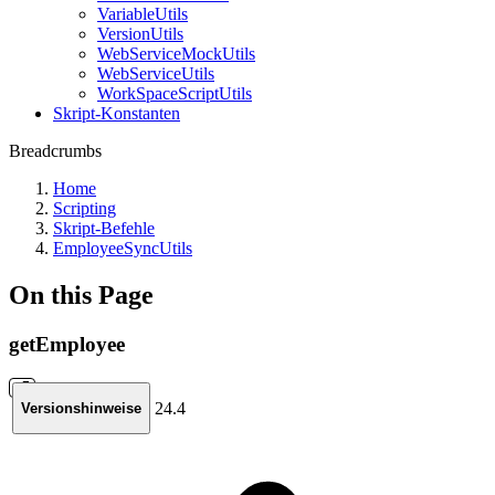
VariableUtils
VersionUtils
WebServiceMockUtils
WebServiceUtils
WorkSpaceScriptUtils
Skript-Konstanten
Breadcrumbs
Home
Scripting
Skript-Befehle
EmployeeSyncUtils
On this Page
getEmployee
24.4
Versionshinweise