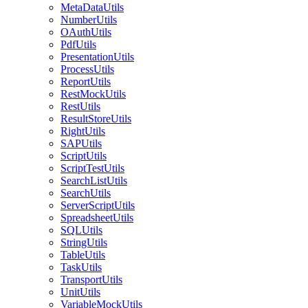
MetaDataUtils
NumberUtils
OAuthUtils
PdfUtils
PresentationUtils
ProcessUtils
ReportUtils
RestMockUtils
RestUtils
ResultStoreUtils
RightUtils
SAPUtils
ScriptUtils
ScriptTestUtils
SearchListUtils
SearchUtils
ServerScriptUtils
SpreadsheetUtils
SQLUtils
StringUtils
TableUtils
TaskUtils
TransportUtils
UnitUtils
VariableMockUtils