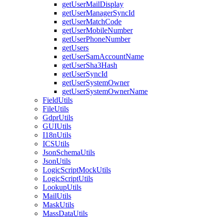
getUserMailDisplay
getUserManagerSyncId
getUserMatchCode
getUserMobileNumber
getUserPhoneNumber
getUsers
getUserSamAccountName
getUserSha3Hash
getUserSyncId
getUserSystemOwner
getUserSystemOwnerName
FieldUtils
FileUtils
GdprUtils
GUIUtils
I18nUtils
ICSUtils
JsonSchemaUtils
JsonUtils
LogicScriptMockUtils
LogicScriptUtils
LookupUtils
MailUtils
MaskUtils
MassDataUtils