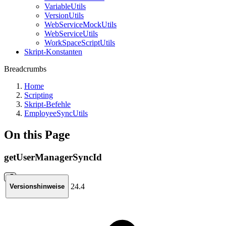
VariableUtils
VersionUtils
WebServiceMockUtils
WebServiceUtils
WorkSpaceScriptUtils
Skript-Konstanten
Breadcrumbs
Home
Scripting
Skript-Befehle
EmployeeSyncUtils
On this Page
getUserManagerSyncId
24.4
Versionshinweise