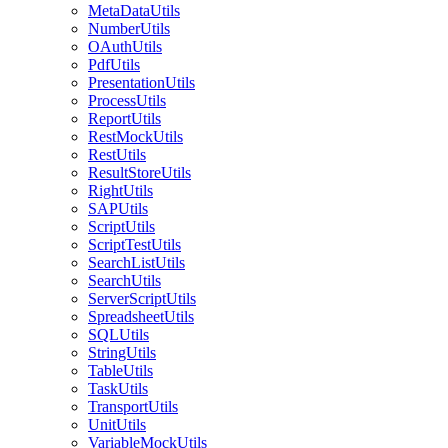
MetaDataUtils
NumberUtils
OAuthUtils
PdfUtils
PresentationUtils
ProcessUtils
ReportUtils
RestMockUtils
RestUtils
ResultStoreUtils
RightUtils
SAPUtils
ScriptUtils
ScriptTestUtils
SearchListUtils
SearchUtils
ServerScriptUtils
SpreadsheetUtils
SQLUtils
StringUtils
TableUtils
TaskUtils
TransportUtils
UnitUtils
VariableMockUtils