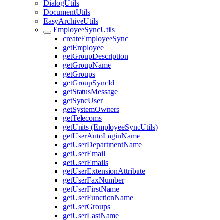
DialogUtils
DocumentUtils
EasyArchiveUtils
EmployeeSyncUtils
createEmployeeSync
getEmployee
getGroupDescription
getGroupName
getGroups
getGroupSyncId
getStatusMessage
getSyncUser
getSystemOwners
getTelecoms
getUnits (EmployeeSyncUtils)
getUserAutoLoginName
getUserDepartmentName
getUserEmail
getUserEmails
getUserExtensionAttribute
getUserFaxNumber
getUserFirstName
getUserFunctionName
getUserGroups
getUserLastName