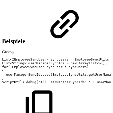
Beispiele
Groovy
List
<
IEmployeeSyncUser
>
syncUsers
=
EmployeeSyncUtils
.
g
List
<
String
>
userManagerSyncIds
=
new
ArrayList
<
>
(
)
;
for
(
IEmployeeSyncUser
syncUser
:
syncUsers
)
{
userManagerSyncIds
.
add
(
EmployeeSyncUtils
.
getUserManag
}
ScriptUtils
.
debug
(
"All
userManagerSyncIds:
"
+
userMana