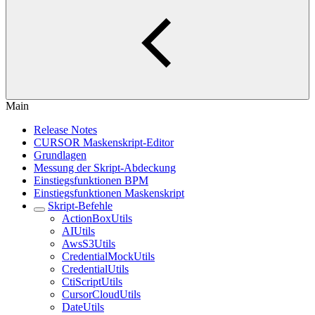
Main
Release Notes
CURSOR Maskenskript-Editor
Grundlagen
Messung der Skript-Abdeckung
Einstiegsfunktionen BPM
Einstiegsfunktionen Maskenskript
Skript-Befehle
ActionBoxUtils
AIUtils
AwsS3Utils
CredentialMockUtils
CredentialUtils
CtiScriptUtils
CursorCloudUtils
DateUtils