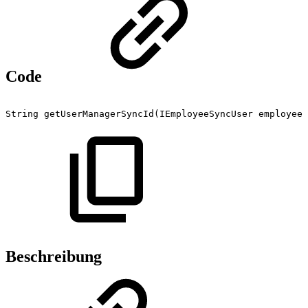
Code
String
getUserManagerSyncId(IEmployeeSyncUser
employeeS
Beschreibung