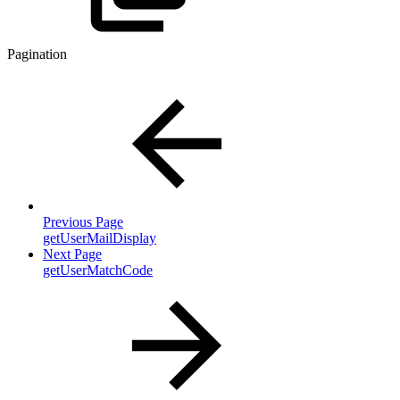
Pagination
Previous Page
getUserMailDisplay
Next Page
getUserMatchCode