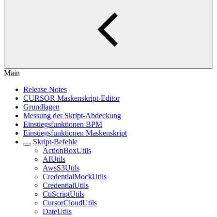
Main
Release Notes
CURSOR Maskenskript-Editor
Grundlagen
Messung der Skript-Abdeckung
Einstiegsfunktionen BPM
Einstiegsfunktionen Maskenskript
Skript-Befehle
ActionBoxUtils
AIUtils
AwsS3Utils
CredentialMockUtils
CredentialUtils
CtiScriptUtils
CursorCloudUtils
DateUtils