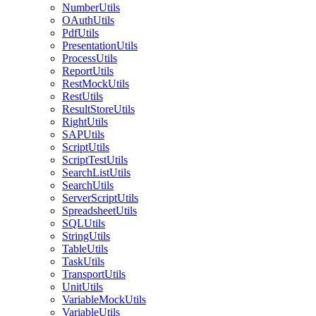
NumberUtils
OAuthUtils
PdfUtils
PresentationUtils
ProcessUtils
ReportUtils
RestMockUtils
RestUtils
ResultStoreUtils
RightUtils
SAPUtils
ScriptUtils
ScriptTestUtils
SearchListUtils
SearchUtils
ServerScriptUtils
SpreadsheetUtils
SQLUtils
StringUtils
TableUtils
TaskUtils
TransportUtils
UnitUtils
VariableMockUtils
VariableUtils