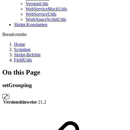
VersionUtils
WebServiceMockUtils
WebServiceUtils
WorkSpaceScriptUtils
Skript-Konstanten
Breadcrumbs
Home
Scripting
Skript-Befehle
FieldUtils
On this Page
setGrouping
Versionshinweise
21.2