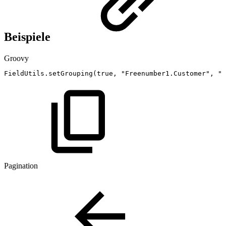
Beispiele
Groovy
FieldUtils
.
setGrouping
(
true
,
"Freenumber1.Customer"
,
"F
Pagination