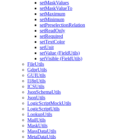
setMaskValues
setMaskValueTo
setMaximum
setMinimum
setPreselectionRelation
setReadOnly
setRequired
setTextColor
setUnit
setValue (FieldUtils)
setVisible (FieldUtils)
FileUtils
GdprUtils
GUIUtils
I18nUtils
ICSUtils
JsonSchemaUtils
JsonUtils
LogicScriptMockUtils
LogicScriptUtils
LookupUtils
MailUtils
MaskUtils
MassDataUtils
MetaDataUtils