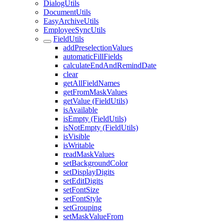
DialogUtils
DocumentUtils
EasyArchiveUtils
EmployeeSyncUtils
FieldUtils
addPreselectionValues
automaticFillFields
calculateEndAndRemindDate
clear
getAllFieldNames
getFromMaskValues
getValue (FieldUtils)
isAvailable
isEmpty (FieldUtils)
isNotEmpty (FieldUtils)
isVisible
isWritable
readMaskValues
setBackgroundColor
setDisplayDigits
setEditDigits
setFontSize
setFontStyle
setGrouping
setMaskValueFrom