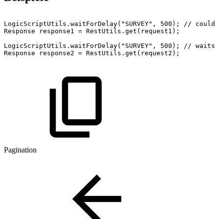
LogicScriptUtils.waitForDelay("SURVEY",
500);
//
could
Response
response1
=
RestUtils.get(request1);
LogicScriptUtils.waitForDelay("SURVEY",
500);
//
waits
Response
response2
=
RestUtils.get(request2);
Pagination