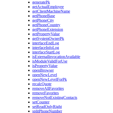
generatePk
getActualEmployee
getClientMachineName
getPhoneBase
getPhoneCity
getPhoneCountry
getPhoneExtension
getPropertyValue
getSystemOwnerPk
interfaceEndLog
interfaceInfoLog
interfaceStartLog
isExternalInvocationAvailable
isModuleValidForUse
isPropertyValue
openBrowser
openNewLevel
openNewLevelForPk
recalcQuote
removeAllFavorites
removeFavorites
removeNotExistingContacts
setCounter
setReadOnlyRight
splitPhoneNumber