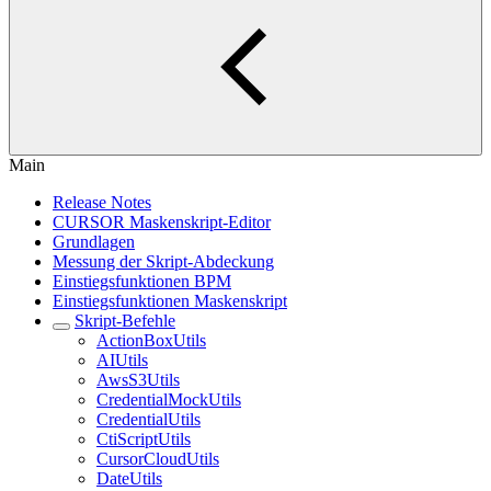
Main
Release Notes
CURSOR Maskenskript-Editor
Grundlagen
Messung der Skript-Abdeckung
Einstiegsfunktionen BPM
Einstiegsfunktionen Maskenskript
Skript-Befehle
ActionBoxUtils
AIUtils
AwsS3Utils
CredentialMockUtils
CredentialUtils
CtiScriptUtils
CursorCloudUtils
DateUtils