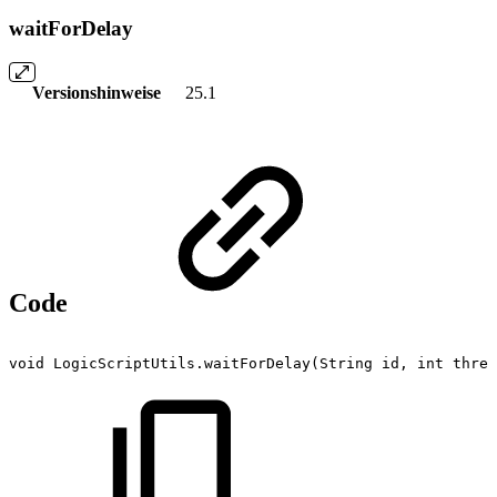
waitForDelay
Versionshinweise
25.1
Code
void
LogicScriptUtils.waitForDelay(String
id,
int
thres