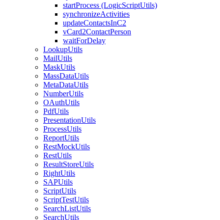
startProcess (LogicScriptUtils)
synchronizeActivities
updateContactsInC2
vCard2ContactPerson
waitForDelay
LookupUtils
MailUtils
MaskUtils
MassDataUtils
MetaDataUtils
NumberUtils
OAuthUtils
PdfUtils
PresentationUtils
ProcessUtils
ReportUtils
RestMockUtils
RestUtils
ResultStoreUtils
RightUtils
SAPUtils
ScriptUtils
ScriptTestUtils
SearchListUtils
SearchUtils