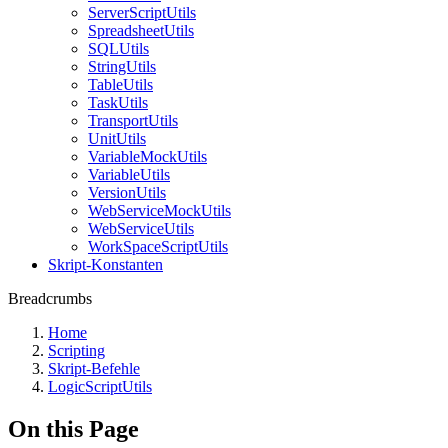
ServerScriptUtils
SpreadsheetUtils
SQLUtils
StringUtils
TableUtils
TaskUtils
TransportUtils
UnitUtils
VariableMockUtils
VariableUtils
VersionUtils
WebServiceMockUtils
WebServiceUtils
WorkSpaceScriptUtils
Skript-Konstanten
Breadcrumbs
Home
Scripting
Skript-Befehle
LogicScriptUtils
On this Page