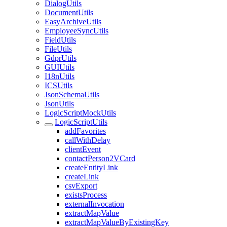
DialogUtils
DocumentUtils
EasyArchiveUtils
EmployeeSyncUtils
FieldUtils
FileUtils
GdprUtils
GUIUtils
I18nUtils
ICSUtils
JsonSchemaUtils
JsonUtils
LogicScriptMockUtils
LogicScriptUtils
addFavorites
callWithDelay
clientEvent
contactPerson2VCard
createEntityLink
createLink
csvExport
existsProcess
externalInvocation
extractMapValue
extractMapValueByExistingKey