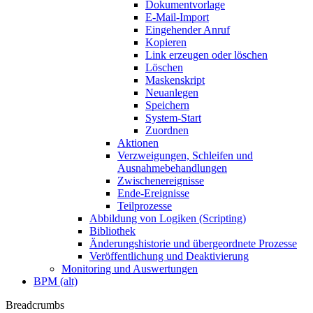
Dokumentvorlage
E-Mail-Import
Eingehender Anruf
Kopieren
Link erzeugen oder löschen
Löschen
Maskenskript
Neuanlegen
Speichern
System-Start
Zuordnen
Aktionen
Verzweigungen, Schleifen und
Ausnahmebehandlungen
Zwischenereignisse
Ende-Ereignisse
Teilprozesse
Abbildung von Logiken (Scripting)
Bibliothek
Änderungshistorie und übergeordnete Prozesse
Veröffentlichung und Deaktivierung
Monitoring und Auswertungen
BPM (alt)
Breadcrumbs