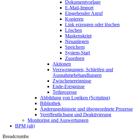
Dokumentvorlage
E-Mail-Import
Eingehender Anruf
Kopieren
Link erzeugen oder löschen
Löschen
Maskenskript
Neuanlegen
Speichern
System-Start
Zuordnen
Aktionen
Verzweigungen, Schleifen und
Ausnahmebehandlungen
Zwischenereignisse
Ende-Ereignisse
Teilprozesse
Abbildung von Logiken (Scripting)
Bibliothek
Änderungshistorie und übergeordnete Prozesse
Veröffentlichung und Deaktivierung
Monitoring und Auswertungen
BPM (alt)
Breadcrumbs