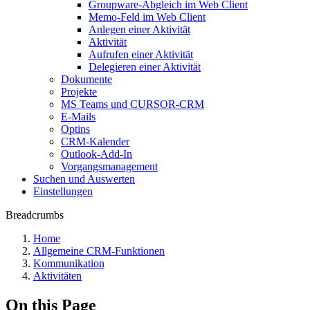
Groupware-Abgleich im Web Client
Memo-Feld im Web Client
Anlegen einer Aktivität
Aktivität
Aufrufen einer Aktivität
Delegieren einer Aktivität
Dokumente
Projekte
MS Teams und CURSOR-CRM
E-Mails
Optins
CRM-Kalender
Outlook-Add-In
Vorgangsmanagement
Suchen und Auswerten
Einstellungen
Breadcrumbs
Home
Allgemeine CRM-Funktionen
Kommunikation
Aktivitäten
On this Page