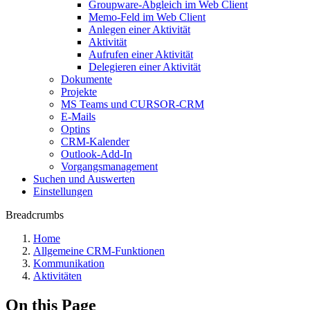
Groupware-Abgleich im Web Client
Memo-Feld im Web Client
Anlegen einer Aktivität
Aktivität
Aufrufen einer Aktivität
Delegieren einer Aktivität
Dokumente
Projekte
MS Teams und CURSOR-CRM
E-Mails
Optins
CRM-Kalender
Outlook-Add-In
Vorgangsmanagement
Suchen und Auswerten
Einstellungen
Breadcrumbs
Home
Allgemeine CRM-Funktionen
Kommunikation
Aktivitäten
On this Page