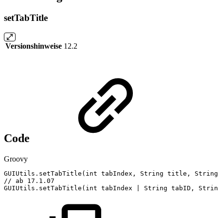
setTabTitle
Versionshinweise
12.2
Code
Groovy
GUIUtils
.
setTabTitle
(
int
tabIndex
,
String
title
,
String
//
ab
17.1.07
GUIUtils
.
setTabTitle
(
int
tabIndex
|
String
tabID
,
Strin