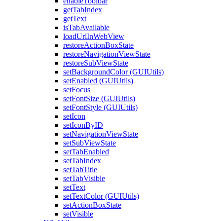
enableToolbar
getTabIndex
getText
isTabAvailable
loadUrlInWebView
restoreActionBoxState
restoreNavigationViewState
restoreSubViewState
setBackgroundColor (GUIUtils)
setEnabled (GUIUtils)
setFocus
setFontSize (GUIUtils)
setFontStyle (GUIUtils)
setIcon
setIconByID
setNavigationViewState
setSubViewState
setTabEnabled
setTabIndex
setTabTitle
setTabVisible
setText
setTextColor (GUIUtils)
setActionBoxState
setVisible