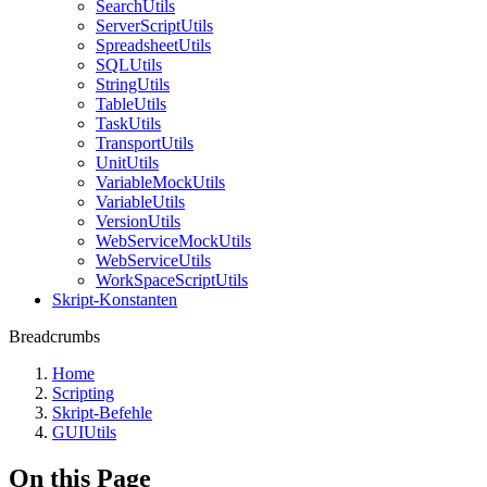
SearchUtils
ServerScriptUtils
SpreadsheetUtils
SQLUtils
StringUtils
TableUtils
TaskUtils
TransportUtils
UnitUtils
VariableMockUtils
VariableUtils
VersionUtils
WebServiceMockUtils
WebServiceUtils
WorkSpaceScriptUtils
Skript-Konstanten
Breadcrumbs
Home
Scripting
Skript-Befehle
GUIUtils
On this Page