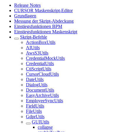
Release Notes
CURSOR Maskenskript-Editor
Grundlagen
Messung der Skript-Abdeckung
Einstiegsfunktionen BPM
Einstiegsfunktionen Maskenskript
Skript-Befehle
ActionBoxUtils
AIUtils
AwsS3Utils
CredentialMockUtils
CredentialUtils
CtiScriptUtils
CursorCloudUtils
DateUtils
DialogUtils
DocumentUtils
EasyArchiveUtils
EmployeeSyncUtils
FieldUtils
FileUtils
GdprUtils
GUIUtils
collapse