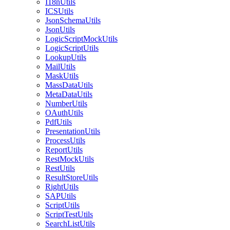
I18nUtils
ICSUtils
JsonSchemaUtils
JsonUtils
LogicScriptMockUtils
LogicScriptUtils
LookupUtils
MailUtils
MaskUtils
MassDataUtils
MetaDataUtils
NumberUtils
OAuthUtils
PdfUtils
PresentationUtils
ProcessUtils
ReportUtils
RestMockUtils
RestUtils
ResultStoreUtils
RightUtils
SAPUtils
ScriptUtils
ScriptTestUtils
SearchListUtils